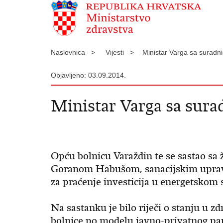
Naslovnica >
Vijesti >
Ministar Varga sa suradni
Objavljeno: 03.09.2014.
Ministar Varga sa sura
Opću bolnicu Varaždin te se sastao 
Goranom Habušom, sanacijskim uprav
za praćenje investicija u energetskom
Na sastanku je bilo riječi o stanju u 
bolnice po modelu javno-privatnog par