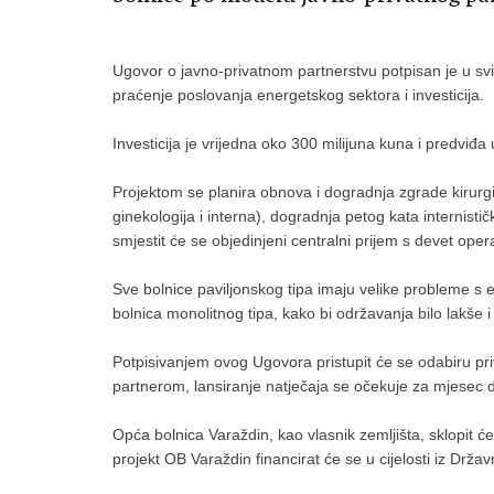
Ugovor o javno-privatnom partnerstvu potpisan je u svi
praćenje poslovanja energetskog sektora i investicija.
Investicija je vrijedna oko 300 milijuna kuna i predviđ
Projektom se planira obnova i dogradnja zgrade kirurgije
ginekologija i interna), dogradnja petog kata internisti
smjestit će se objedinjeni centralni prijem s devet operac
Sve bolnice paviljonskog tipa imaju velike probleme s e
bolnica monolitnog tipa, kako bi održavanja bilo lakše i jef
Potpisivanjem ovog Ugovora pristupit će se odabiru pri
partnerom, lansiranje natječaja se očekuje za mjesec da
Opća bolnica Varaždin, kao vlasnik zemljišta, sklopit
projekt OB Varaždin financirat će se u cijelosti iz Dr