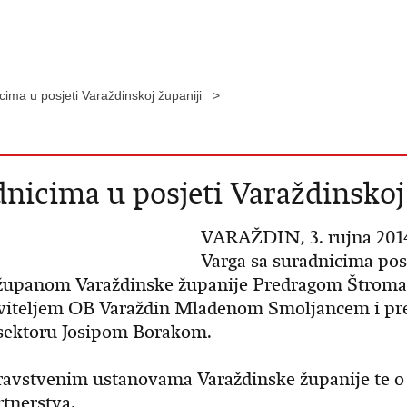
cima u posjeti Varaždinskoj županiji >
dnicima u posjeti Varaždinskoj
VARAŽDIN, 3. rujna 2014. 
Varga sa suradnicima pos
sa županom Varaždinske županije Predragom Štrom
iteljem OB Varaždin Mladenom Smoljancem i pre
 sektoru Josipom Borakom.
zdravstvenim ustanovama Varaždinske županije te o 
tnerstva.