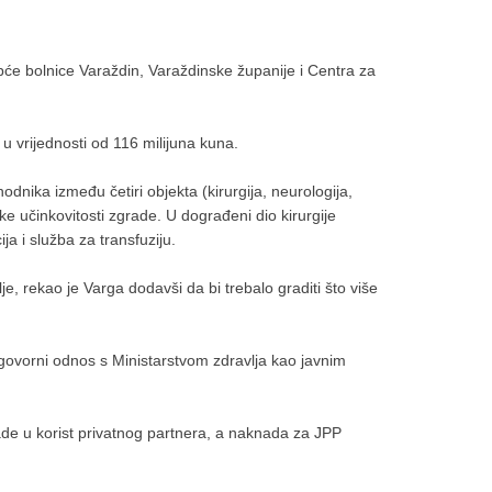
Opće bolnice Varaždin, Varaždinske županije i Centra za
u vrijednosti od 116 milijuna kuna.
odnika između četiri objekta (kirurgija, neurologija,
ske učinkovitosti zgrade. U dograđeni dio kirurgije
ija i služba za transfuziju.
, rekao je Varga dodavši da bi trebalo graditi što više
ugovorni odnos s Ministarstvom zdravlja kao javnim
de u korist privatnog partnera, a naknada za JPP