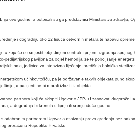
bnju ove godine, a potpisali su ga predstavnici Ministarstva zdravlja, 
a uređenje i dogradnju oko 12 tisuća četvornih metara te nabavu opreme 
 u koju će se smjestiti objedinjeni centralni prijem, izgradnja spojnog h
čko-pedijatrijskog paviljona za odjel hemodijalize te poboljšanje energet
ijskih sala, jedinica za intenzivno liječenje, središnja bolnička sterilizac
nergetskom učinkovitošću, pa je održavanje takvih objekata puno skuplje
tinije, a pacijenti ne bi morali izlaziti iz objekta.
vatnog partnera koji će sklopiti Ugovor o JPP-u i zasnovati dugoročni 
na, a dogradnja bi krenula u lipnju ili srpnju iduće godine..
 će s odabranim partnerom Ugovor o osnivanju prava građenja bez nakna
žavnog proračuna Republike Hrvatske.