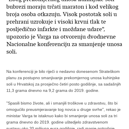
bubrezi moraju trčati maraton i kod velikog
broja osoba otkazuju. Visok postotak soli u
prehrani uzrokuje i visoki krvni tlak te
posljedično infarkte i moždane udare",
upozorio je Varga na otvorenju dvodnevne
Nacionalne konferenciju za smanjenje unosa
soli.
Na konferenciji je bilo riječi o nedavno donesenom Strateškom
planu za postupno smanjivanje prekomjernog unosa kuhinjske
soli u Hrvatskoj za prosječno četiri posto godišnje, sa sadašnjih
11,3 grama dnevno na 9,2 grama do 2019. godine.
"Spasili bismo živote, ali i smanjili troškove u zdravstvu, što bi
omogućilo preusmjeravanje tog novca u druge svrhe", rekao je
ministar Varga te istaknuo kako bi smanjenje unosa soli za tri
grama dnevno do 2019. godine uštedjelo zdravstvenom
sustavu oko 20 milijuna eura godišnje, radi manje potrošnje