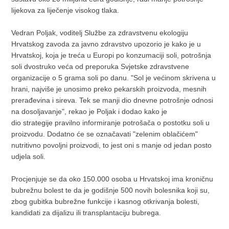
lijekova za liječenje visokog tlaka.
Vedran Poljak, voditelj Službe za zdravstvenu ekologiju
Hrvatskog zavoda za javno zdravstvo upozorio je kako je u
Hrvatskoj, koja je treća u Europi po konzumaciji soli, potrošnja
soli dvostruko veća od preporuka Svjetske zdravstvene
organizacije o 5 grama soli po danu. "Sol je većinom skrivena u
hrani, najviše je unosimo preko pekarskih proizvoda, mesnih
prerađevina i sireva. Tek se manji dio dnevne potrošnje odnosi
na dosoljavanje", rekao je Poljak i dodao kako je
dio strategije pravilno informiranje potrošača o postotku soli u
proizvodu. Dodatno će se označavati "zelenim oblačićem"
nutritivno povoljni proizvodi, to jest oni s manje od jedan posto
udjela soli.
Procjenjuje se da oko 150.000 osoba u Hrvatskoj ima kroničnu
bubrežnu bolest te da je godišnje 500 novih bolesnika koji su,
zbog gubitka bubrežne funkcije i kasnog otkrivanja bolesti,
kandidati za dijalizu ili transplantaciju bubrega.