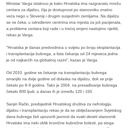
Ministar Varga istaknuo je kako Hrvatska ima razgranatu mrežu
centara za dijalizu, čija je dostupnost po stanovniku znatno
veća nego u Sloveniji i drugim susjednim zemljama. Na dijalizu
se ne čeka, u određenim centrima ima mjesta za još pacijenata,
a probleme centara koji rade i u trećoj smjeni nastojimo riješiti,
rekao je Varga.
"Hrvatska je danas predvodnica u svijetu po broju eksplantacija
i transplantacija bubrega, a lista čekanja od 24 mjeseca jedna
je od najkarćih na globalnoj razini", kazao je Varga.
Od 2010. godine se čekanje na transplantaciju bubrega
smanjilo na dvije godine od dolaska na dijalizu, dok se prije
čekalo po 8-9 godina. Tako je 2004. na presađivanje bubrega
čekalo 800 ljudi, a danas ih je između 120 i 150.
Sanjin Rački, predsjednik Hrvatskog društva za nefrologiju,
dijalizu i transplantaciju rekao je da se obilježavanjem Svjetskog
dana bubrega želi upozoriti javnost da svaki deseti stanovnik
Hrvatske ima neki oblik kronične bubrežne bolesti, pa stoga