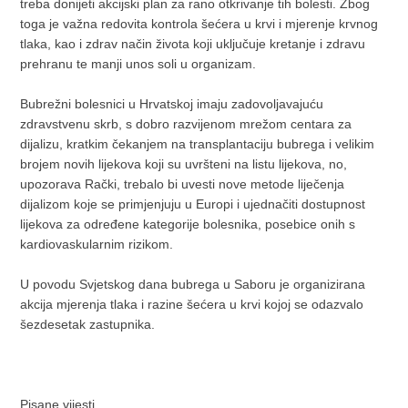
treba donijeti akcijski plan za rano otkrivanje tih bolesti. Zbog
toga je važna redovita kontrola šećera u krvi i mjerenje krvnog
tlaka, kao i zdrav način života koji uključuje kretanje i zdravu
prehranu te manji unos soli u organizam.
Bubrežni bolesnici u Hrvatskoj imaju zadovoljavajuću
zdravstvenu skrb, s dobro razvijenom mrežom centara za
dijalizu, kratkim čekanjem na transplantaciju bubrega i velikim
brojem novih lijekova koji su uvršteni na listu lijekova, no,
upozorava Rački, trebalo bi uvesti nove metode liječenja
dijalizom koje se primjenjuju u Europi i ujednačiti dostupnost
lijekova za određene kategorije bolesnika, posebice onih s
kardiovaskularnim rizikom.
U povodu Svjetskog dana bubrega u Saboru je organizirana
akcija mjerenja tlaka i razine šećera u krvi kojoj se odazvalo
šezdesetak zastupnika.
Pisane vijesti