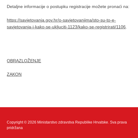
Detaljne informacije o postupku registracije možete pronaći na:
https://savjetovanja.gov.hr/o-savjetovanjima/sto-su-to-e-
savjetovanja-i-kako-se-ukljuciti-1123/kako-se-registrirati/1106
.
OBRAZLOŽENJE
ZAKON
Copyright © 2026 Ministarstvo zdravstva Republike Hrvatske. Sva prava
pridržana