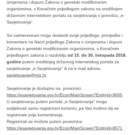
izmjenama i dopuni Zakona o genetski modificiranim
organizmima, s Konačnim prijedlogom zakona na središnjem
državnom internetskom portalu za savjetovanja s javnošću „e-
Savjetovanja“.
Svi zainteresirani mogu dostaviti svoje prijedloge, primjedbe i
komentare na Nacrt prijedloga Zakona o izmjenama i dopuni
Zakona o genetski modificiranim organizmima, s Konačnim
prijedlogom zakona u razdoblju
od 15. do 30. listopada 2018.
godine
putem središnjeg državnog internetskog portala za
savjetovanje „e-Savjetovanja" ili na e-mail adresu:
savjetovanje@miz.hr
.
Savjetovanje je dostupno na poveznici:
https://esavjetovanja.gov.hr/Econ/MainScreen?EntityId=9005
U savjetovanju putem portala „e-Savjetovanja“ mogu
sudjelovati samo registrirani korisnici, pa Vas molimo da se
registrirate prije komentiranja.
Registrirati se možete putem poveznice:
https://esavjetovanja.gov.hr/Econ/MainScreen?EntityId=8571