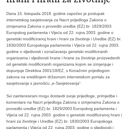
Dana 15. listopada 2018. godine započeo je postupak
internetskog savjetovanja za Nacrt prijedloga Zakona o
izmjenama Zakona o provedbi uredbe (EZ) br. 1829/2003
Europskog parlamenta i Vijeća od 22. rujna 2003. godine o
genetski modificiranoj hrani i hrani za životinje i Uredbe (EZ) br.
1830/2003 Europskoga parlamenta i Vijeća od 22. rujna 2003.
godine o sljedivosti i označavanju genetski modificiranih
organizama i sljedivosti hrane i hrane za životinje proizvedenih
od genetski modificiranih organizama kojom se izmjenjuje i
dopunjuje Direktiva 2001/18/EZ, s Konačnim prijedlogom
zakona na središnjem državnom internetskom portalu za
savjetovanja s javnošću „e-Savjetovanja“.
Svi zainteresirani mogu dostaviti svoje prijedloge, primjedbe i
komentare na Nacrt prijedloga Zakona o izmjenama Zakona o
provedbi uredbe (EZ) br. 1829/2003 Europskog parlamenta i
Vijeća od 22. rujna 2003. godine o genetski modificiranoj hrani i
hrani za životinje i Uredbe (EZ) br. 1830/2003 Europskoga
parlamenta i Vijeća od 22. rujna 2003. godine o sljedivosti i