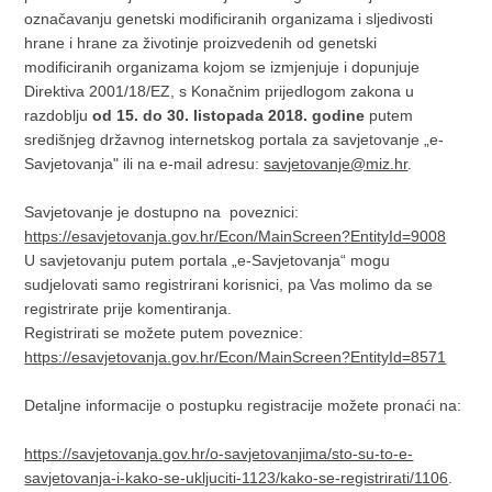
označavanju genetski modificiranih organizama i sljedivosti
hrane i hrane za životinje proizvedenih od genetski
modificiranih organizama kojom se izmjenjuje i dopunjuje
Direktiva 2001/18/EZ, s Konačnim prijedlogom zakona u
razdoblju
od 15. do 30. listopada 2018. godine
putem
središnjeg državnog internetskog portala za savjetovanje „e-
Savjetovanja" ili na e-mail adresu:
savjetovanje@miz.hr
.
Savjetovanje je dostupno na poveznici:
https://esavjetovanja.gov.hr/Econ/MainScreen?EntityId=9008
U savjetovanju putem portala „e-Savjetovanja“ mogu
sudjelovati samo registrirani korisnici, pa Vas molimo da se
registrirate prije komentiranja.
Registrirati se možete putem poveznice:
https://esavjetovanja.gov.hr/Econ/MainScreen?EntityId=8571
Detaljne informacije o postupku registracije možete pronaći na:
https://savjetovanja.gov.hr/o-savjetovanjima/sto-su-to-e-
savjetovanja-i-kako-se-ukljuciti-1123/kako-se-registrirati/1106
.