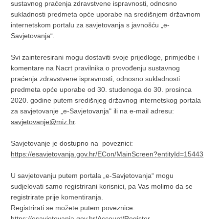
sustavnog praćenja zdravstvene ispravnosti, odnosno
sukladnosti predmeta opće uporabe na središnjem državnom
internetskom portalu za savjetovanja s javnošću „e-
Savjetovanja“.
Svi zainteresirani mogu dostaviti svoje prijedloge, primjedbe i
komentare na Nacrt pravilnika o provođenju sustavnog
praćenja zdravstvene ispravnosti, odnosno sukladnosti
predmeta opće uporabe od 30. studenoga do 30. prosinca
2020. godine putem središnjeg državnog internetskog portala
za savjetovanje „e-Savjetovanja" ili na e-mail adresu:
savjetovanje@miz.hr
.
Savjetovanje je dostupno na poveznici:
https://esavjetovanja.gov.hr/ECon/MainScreen?entityId=15443
U savjetovanju putem portala „e-Savjetovanja“ mogu
sudjelovati samo registrirani korisnici, pa Vas molimo da se
registrirate prije komentiranja.
Registrirati se možete putem poveznice:
https://esavjetovanja.gov.hr/Account/Register
.