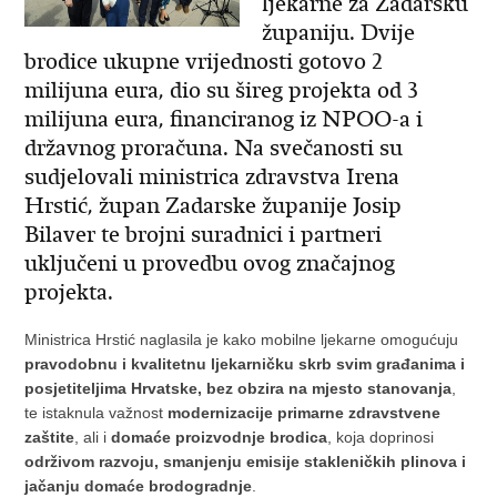
ljekarne za Zadarsku
županiju. Dvije
brodice ukupne vrijednosti gotovo 2
milijuna eura, dio su šireg projekta od 3
milijuna eura, financiranog iz NPOO-a i
državnog proračuna. Na svečanosti su
sudjelovali ministrica zdravstva Irena
Hrstić, župan Zadarske županije Josip
Bilaver te brojni suradnici i partneri
uključeni u provedbu ovog značajnog
projekta.
Ministrica Hrstić naglasila je kako mobilne ljekarne omogućuju
pravodobnu i kvalitetnu ljekarničku skrb svim građanima i
posjetiteljima Hrvatske, bez obzira na mjesto stanovanja
,
te istaknula važnost
modernizacije primarne zdravstvene
zaštite
, ali i
domaće proizvodnje brodica
, koja doprinosi
održivom razvoju, smanjenju emisije stakleničkih plinova i
jačanju domaće brodogradnje
.