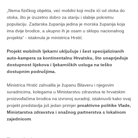
„Nema fizičkog objekta, već mobilni koji može ići od otoka do
otoka, što je izuzetno dobro za stariju i slabije pokretnu
populaciju. Zadarska županija jedina je morska županija koja
ima dvije brodice, a ukupno ih je osam u sklopu nacionalnog
projekta“ - istaknula je ministrica Hrstić.
Projekt mobilnih ljekarni uključuje i šest specijaliziranih
auto-kampera za kontinentalnu Hrvatsku, što unaprjeđuje
dostupnost lijekova i ljekarničkih usluga na teško
dostupnim područjima.
Ministrica Hrstić zahvalila je županu Bilaveru i njegovim
suradnicima, kolegama u Ministarstvu zdravstva te hrvatskim
proizvođačima brodica na izvrsnoj suradnji, istaknuvši kako ovaj
projekt predstavlja još jedan primjer
proaktivne politike Vlade,
Ministarstva zdravstva i snažnog partnerstva s lokalnom
zajednicom
.