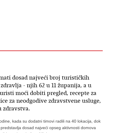
ati dosad najveći broj turističkih
ravlja - njih 62 u 11 županija, a u
uristi moći dobiti pregled, recepte za
nice za neodgodive zdravstvene usluge,
u zdravstva.
odine, kada su dodatni timovi radili na 40 lokacija, dok
an predstavlja dosad najveći opseg aktivnosti domova