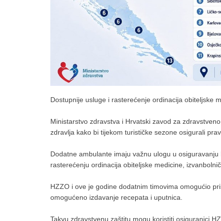
Dostupnije usluge i rasterećenje ordinacija obiteljske 
Ministarstvo zdravstva i Hrvatski zavod za zdravstve
zdravlja kako bi tijekom turističke sezone osigurali pr
Dodatne ambulante imaju važnu ulogu u osiguravanju ko
rasterećenju ordinacija obiteljske medicine, izvanbolnič
HZZO i ove je godine dodatnim timovima omogućio pris
omogućeno izdavanje recepata i uputnica.
Takvu zdravstvenu zaštitu mogu koristiti osiguranici HZ