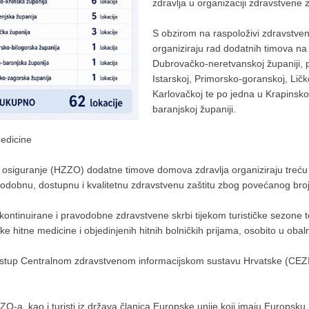
zdravlja u organizaciji zdravstvene z
S obzirom na raspoloživi zdravstven
organiziraju rad dodatnih timova na 5
Dubrovačko-neretvanskoj županiji, p
Istarskoj, Primorsko-goranskoj, Ličko
Karlovačkoj te po jedna u Krapinsko
baranjskoj županiji.
medicine
no osiguranje (HZZO) dodatne timove domova zdravlja organiziraju tre
avodobnu, dostupnu i kvalitetnu zdravstvenu zaštitu zbog povećanog broja
ntinuirane i pravodobne zdravstvene skrbi tijekom turističke sezone te
ke hitne medicine i objedinjenih hitnih bolničkih prijama, osobito u obaln
tup Centralnom zdravstvenom informacijskom sustavu Hrvatske (CEZIH)
ZO-a, kao i turisti iz država članica Europske unije koji imaju Europsku