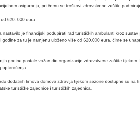
cijalnom osiguranju, pri čemu se troškovi zdravstvene zaštite podmiruj
 od 620. 000 eura
nastavilo je financijski podupirati rad turističkih ambulanti kroz susta
i godine za tu je namjenu uloženo više od 620.000 eura, čime se unapre
ednjih godina postale važan dio organizacije zdravstvene zaštite tijekom
g opterećenja.
a i radu dodatnih timova domova zdravlja tijekom sezone dostupne su na
ske turističke zajednice i turističkih zajednica.