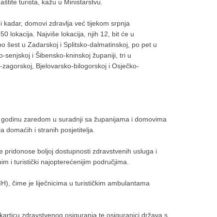
aštite turista, kažu u Ministarstvu.
i kadar, domovi zdravlja već tijekom srpnja
0 lokacija. Najviše lokacija, njih 12, bit će u
o šest u Zadarskoj i Splitsko-dalmatinskoj, po pet u
-senjskoj i Šibensko-kninskoj županiji, tri u
-zagorskoj, Bjelovarsko-bilogorskoj i Osječko-
ću godinu zaredom u suradnji sa županijama i domovima
 domaćih i stranih posjetitelja.
 pridonose boljoj dostupnosti zdravstvenih usluga i
im i turistički najopterećenijim područjima.
, čime je liječnicima u turističkim ambulantama
 karticu zdravstvenog osiguranja te osiguranici država s