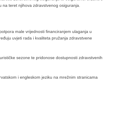
u na teret njihova zdravstvenog osiguranja.
v potpora male vrijednosti financiranjem ulaganja u
đuju uvjeti rada i kvaliteta pružanja zdravstvene
 turističke sezone te pridonose dostupnosti zdravstvenih
 hrvatskom i engleskom jeziku na mrežnim stranicama