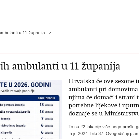
 ambulanti u 11 županija >
ih ambulanti u 11 županija
Hrvatska će ove sezone im
ambulanti pri domovima zd
njima će domaći i strani t
potrebne lijekove i uput
doznaje se u Ministarstv
To su 22 lokacije više nego prošle g
ih je 2024. bilo 37. Ovogodišnji pl