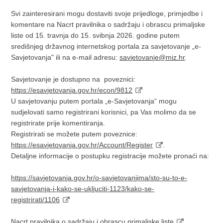
Svi zainteresirani mogu dostaviti svoje prijedloge, primjedbe i
komentare na Nacrt pravilnika o sadržaju i obrascu primaljske
liste od 15. travnja do 15. svibnja 2026. godine putem
središnjeg državnog internetskog portala za savjetovanje „e-
Savjetovanja" ili na e-mail adresu:
savjetovanje@miz.hr
.
Savjetovanje je dostupno na poveznici:
https://esavjetovanja.gov.hr/econ/9812
U savjetovanju putem portala „e-Savjetovanja“ mogu
sudjelovati samo registrirani korisnici, pa Vas molimo da se
registrirate prije komentiranja.
Registrirati se možete putem poveznice:
https://esavjetovanja.gov.hr/Account/Register
.
Detaljne informacije o postupku registracije možete pronaći na:
https://savjetovanja.gov.hr/o-savjetovanjima/sto-su-to-e-
savjetovanja-i-kako-se-ukljuciti-1123/kako-se-
registrirati/1106
Nacrt pravilnika o sadržaju i obrascu primaljske liste