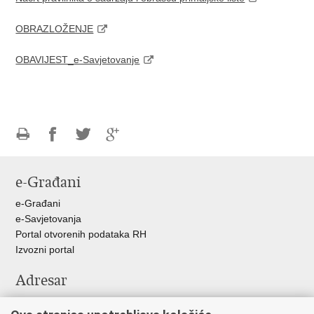
OBRAZLOŽENJE
OBAVIJEST_e-Savjetovanje
Ispiši
Podijeli
Podijeli
Podijeli
stranicu
na
na
na
e-Građani
Facebooku
Twitteru
Google
+
e-Građani
e-Savjetovanja
Portal otvorenih podataka RH
Izvozni portal
Adresar
Središnji katalog službenih dokumenata RH