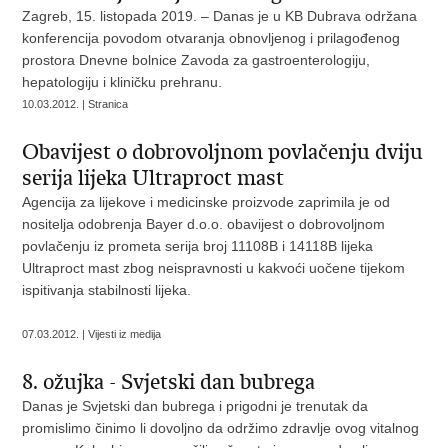
Zagreb, 15. listopada 2019. – Danas je u KB Dubrava održana
konferencija povodom otvaranja obnovljenog i prilagođenog
prostora Dnevne bolnice Zavoda za gastroenterologiju,
hepatologiju i kliničku prehranu.
10.03.2012. | Stranica
Obavijest o dobrovoljnom povlačenju dviju
serija lijeka Ultraproct mast
Agencija za lijekove i medicinske proizvode zaprimila je od
nositelja odobrenja Bayer d.o.o. obavijest o dobrovoljnom
povlačenju iz prometa serija broj 11108B i 14118B lijeka
Ultraproct mast zbog neispravnosti u kakvoći uočene tijekom
ispitivanja stabilnosti lijeka.
07.03.2012. | Vijesti iz medija
8. ožujka - Svjetski dan bubrega
Danas je Svjetski dan bubrega i prigodni je trenutak da
promislimo činimo li dovoljno da održimo zdravlje ovog vitalnog