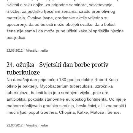
svijesti o raku dojke, za prigodne seminare, savjetovanja,
izložbe, za podršku liječenim ženama, izradu promotivnog
materijala. Ovakve javne, građanske akcije vrijedno su
upozorenje da od bolesti može oboljeti svatko, da u bolesti
žena nije sama i da može puno učiniti kako bi spriječila njezine
posljedice.
22.03.2012. | Vijesti iz medija
24. ožujka - Svjetski dan borbe protiv
tuberkuloze
Na današnji dan prije točno 130 godina doktor Robert Koch
otkrio je bakteriju
Mycobacterium tuberculosis
, uzročnika
tuberkuloze, bolesti koja je u srednjem vijeku, prije ere
antibiotika, pokosila stanovnike europskog kontinenta. Od nje je
mahom obolijevala gradska sirotinja, beskućnici, ali i znameniti i
imućni ljudi poput Goethea, Chopina, Kafke, Matoša i Šenoe.
22.03.2012. | Vijesti iz medija