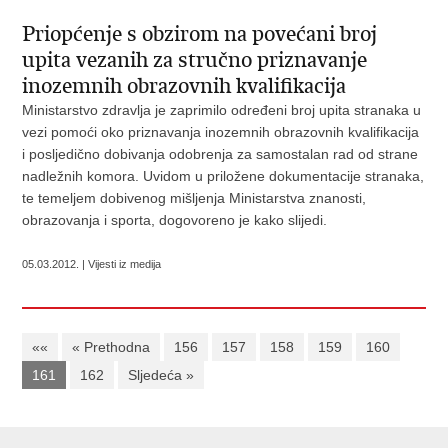
Priopćenje s obzirom na povećani broj
upita vezanih za stručno priznavanje
inozemnih obrazovnih kvalifikacija
Ministarstvo zdravlja je zaprimilo određeni broj upita stranaka u
vezi pomoći oko priznavanja inozemnih obrazovnih kvalifikacija
i posljedično dobivanja odobrenja za samostalan rad od strane
nadležnih komora. Uvidom u priložene dokumentacije stranaka,
te temeljem dobivenog mišljenja Ministarstva znanosti,
obrazovanja i sporta, dogovoreno je kako slijedi.
05.03.2012. | Vijesti iz medija
««
« Prethodna
156
157
158
159
160
161
162
Sljedeća »