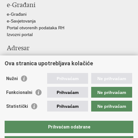
e-Građani
e-Građani
e-Savjetovanja
Portal otvorenih podataka RH
Izvozni portal
Adresar
Središnji katalog službenih dokumenata RH
Ova stranica upotrebljava kolačiće
Adresar tijela javne vlasti
Adresar političkih stranaka u RH
Popis dužnosnika u RH
Nužni
Prihvaćam
Ne prihvaćam
Važne poveznice
Funkcionalni
Prihvaćam
Ne prihvaćam
Vlada Republike Hrvatske
Statistički
Prihvaćam
Ne prihvaćam
Agencija za lijekove i medicinske proizvode
Hrvatski zavod za zdravstveno osiguranje
Hrvatski zavod za javno zdravstvo
Prihvaćam odabrane
Hrvatski zavod za hitnu medicinu