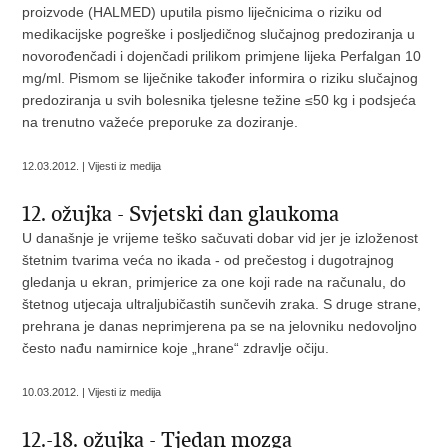
proizvode (HALMED) uputila pismo liječnicima o riziku od
medikacijske pogreške i posljedičnog slučajnog predoziranja u
novorođenčadi i dojenčadi prilikom primjene lijeka Perfalgan 10
mg/ml. Pismom se liječnike također informira o riziku slučajnog
predoziranja u svih bolesnika tjelesne težine ≤50 kg i podsjeća
na trenutno važeće preporuke za doziranje.
12.03.2012. | Vijesti iz medija
12. ožujka - Svjetski dan glaukoma
U današnje je vrijeme teško sačuvati dobar vid jer je izloženost
štetnim tvarima veća no ikada - od prečestog i dugotrajnog
gledanja u ekran, primjerice za one koji rade na računalu, do
štetnog utjecaja ultraljubičastih sunčevih zraka. S druge strane,
prehrana je danas neprimjerena pa se na jelovniku nedovoljno
često nađu namirnice koje „hrane“ zdravlje očiju.
10.03.2012. | Vijesti iz medija
12.-18. ožujka - Tjedan mozga