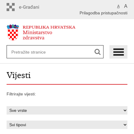
Preskoči
A
A
na
Prilagodba pristupačnosti
glavni
sadržaj
Vijesti
Filtrirajte vijesti: