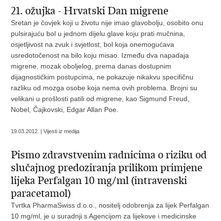
21. ožujka - Hrvatski Dan migrene
Sretan je čovjek koji u životu nije imao glavobolju, osobito onu
pulsirajuću bol u jednom dijelu glave koju prati mučnina,
osjetljivost na zvuk i svjetlost, bol koja onemogućava
usredotočenost na bilo koju misao. Između dva napadaja
migrene, mozak oboljelog, prema danas dostupnim
dijagnostičkim postupcima, ne pokazuje nikakvu specifičnu
razliku od mozga osobe koja nema ovih problema. Brojni su
velikani u prošlosti patili od migrene, kao Sigmund Freud,
Nobel, Čajkovski, Edgar Allan Poe.
19.03.2012. | Vijesti iz medija
Pismo zdravstvenim radnicima o riziku od
slučajnog predoziranja prilikom primjene
lijeka Perfalgan 10 mg/ml (intravenski
paracetamol)
Tvrtka PharmaSwiss d.o.o., nositelj odobrenja za lijek Perfalgan
10 mg/ml, je u suradnji s Agencijom za lijekove i medicinske