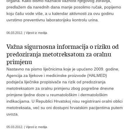
organa. Kako bismo naznačili važnost njegovog zdravlja,
predlažem da narednih dana manje posolimo ručak, popijemo
koju čašu vode više, a u kalendar aktivnosti za ovu godinu
uvrstimo preventivnu laboratorijsku kontrolu urina.
06.03.2012. | Vijesti iz medija
Važna sigurnosna informacija o riziku od
predoziranja metotreksatom za oralnu
primjenu
Nastavno na
pismo liječnicima koje je upućeno 2009. godine,
Agencija za lijekove i medicinske proizvode (HALMED)
podsjeća liječnike propisivače na rizik od predoziranja
metotreksatom za oralnu primjenu zbog pogrešne dnevne
primjene tjedne doze u reumatološkim i dermatološkim
indikacijama. U Republici Hrvatskoj nisu registrirani oralni oblici
metotreksata, već su oni dostupni hrvatskim pacijentima putem
uvoza.
05.03.2012. | Vijesti iz medija