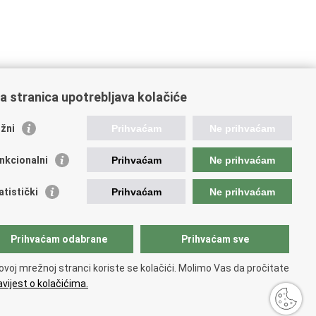
a stranica upotrebljava kolačiće
žni
Prihvaćam
Ne prihvaćam
nkcionalni
Prihvaćam
Ne prihvaćam
ažne poveznice
atistički
Prihvaćam
Ne prihvaćam
da Republike Hrvatske
ncija za lijekove i medicinske proizvode
Prihvaćam odabrane
Prihvaćam sve
atski zavod za zdravstveno osiguranje
atski zavod za javno zdravstvo
ovoj mrežnoj stranci koriste se kolačići. Molimo Vas da pročitate
atski zavod za hitnu medicinu
vijest o kolačićima.
tupačnosti
.