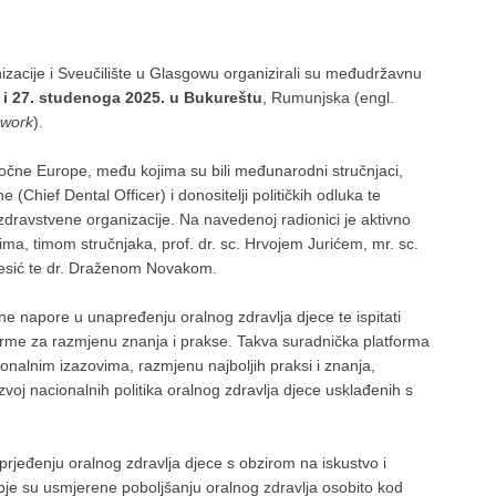
zacije i Sveučilište u Glasgowu organizirali su međudržavnu
 i 27. studenoga 2025. u Bukureštu
, Rumunjska (engl.
twork
).
točne Europe, među kojima su bili međunarodni stručnjaci,
 (Chief Dental Officer) i donositelji političkih odluka te
zdravstvene organizacije. Na navedenoj radionici je aktivno
ima, timom stručnjaka, prof. dr. sc. Hrvojem Jurićem, mr. sc.
Kvesić te dr. Draženom Novakom.
alne napore u unapređenju oralnog zdravlja djece te ispitati
orme za razmjenu znanja i prakse. Takva suradnička platforma
onalnim izazovima, razmjenu najboljih praksi i znanja,
zvoj nacionalnih politika oralnog zdravlja djece usklađenih s
aprjeđenju oralnog zdravlja djece s obzirom na iskustvo i
koje su usmjerene poboljšanju oralnog zdravlja osobito kod