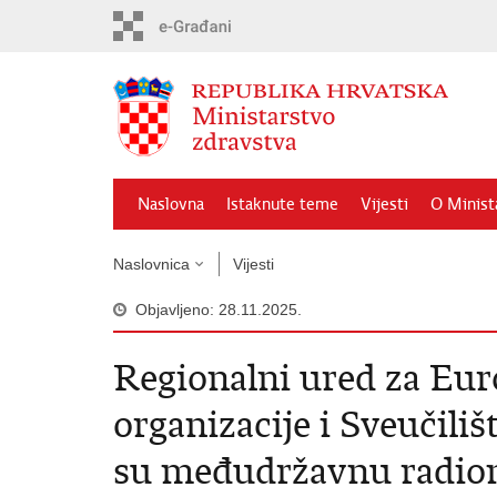
Preskoči
na
glavni
sadržaj
Naslovna
Istaknute teme
Vijesti
O Minist
Naslovnica
Vijesti
Objavljeno: 28.11.2025.
Regionalni ured za Eur
organizacije i Sveučili
su međudržavnu radion