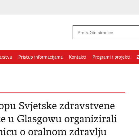
arstvu
Pristup informacijama
Kontakti
Programi i projekti
Z
opu Svjetske zdravstvene
šte u Glasgowu organizirali
icu o oralnom zdravlju