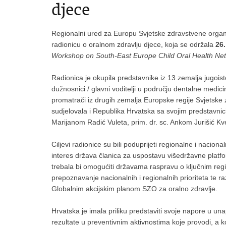
djece
Regionalni ured za Europu Svjetske zdravstvene organi
radionicu o oralnom zdravlju djece, koja se održala
26.
Workshop on South-East Europe Child Oral Health Ne
Radionica je okupila predstavnike iz 13 zemalja jugois
dužnosnici / glavni voditelji u području dentalne medicine
promatrači iz drugih zemalja Europske regije Svjetske 
sudjelovala i Republika Hrvatska sa svojim predstavnic
Marijanom Radić Vuleta, prim. dr. sc. Ankom Jurišić 
Ciljevi radionice su bili poduprijeti regionalne i nacion
interes država članica za uspostavu višedržavne platf
trebala bi omogućiti državama raspravu o ključnim regi
prepoznavanje nacionalnih i regionalnih prioriteta te ra
Globalnim akcijskim planom SZO za oralno zdravlje.
Hrvatska je imala priliku predstaviti svoje napore u un
rezultate u preventivnim aktivnostima koje provodi, a 