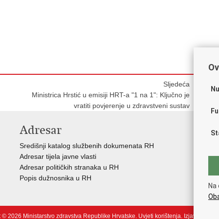
Ov
Sljedeća
Nu
Ministrica Hrstić u emisiji HRT-a "1 na 1": Ključno je
vratiti povjerenje u zdravstveni sustav
Fu
Adresar
V
St
Središnji katalog službenih dokumenata RH
Vla
Adresar tijela javne vlasti
Age
Adresar političkih stranaka u RH
Hrv
Popis dužnosnika u RH
Hrv
Na 
Hrv
Oba
 © 2026 Ministarstvo zdravstva Republike Hrvatske.
Uvjeti korištenja
.
Izjava o pris