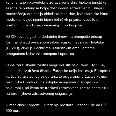
kontinuirane i pravodobne zdravstvene skrbi tijekom turističke
sezone te pridonose boljoj dostupnosti zdravstvenih usluga i
rasterećenju ordinacija obiteljske medicine, izvanbolničke hitne
medicine i objedinjenih hitnih bolničkih prijama, osobito u
obalnim i turistički najopterećenijim područjima.
HZZO i ove je godine dodatnim timovima omogućio pristup
Centralnom zdravstvenom informacijskom sustavu Hrvatske
(CEZIH), čime je liječnicima u turističkim ambulantama
omogućeno izdavanje recepata i uputnica.
Takvu zdravstvenu zaštitu mogu koristiti osiguranici HZZO-a,
kao i turisti iz država članica Europske unije koji imaju Europsku
karticu zdravstvenog osiguranja te osiguranici država s kojima
Republika Hrvatska ima sklopljene ugovore o socijalnom
osiguranju, pri čemu se troškovi zdravstvene zaštite podmiruju
na teret njihova zdravstvenog osiguranja.
U medicinsku opremu i uređenje prostora uloženo više od 620.
000 eura