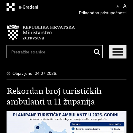
Preskoči
A
A
na
Prilagodba pristupačnosti
glavni
sadržaj
Objavljeno: 04.07.2026.
Rekordan broj turističkih
ambulanti u 11 županija