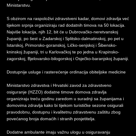
Ministarstvu.
S obzirom na raspoloživi zdravstveni kadar, domovi zdravlja već
tijekom srpnja organiziraju rad dodatnih timova na 50 lokacija.
Najviše lokacija, njih 12, bit će u Dubrovačko-neretvanskoj
županiji, po šest u Zadarskoj i Splitsko-dalmatinskoj, po pet u
Istarskoj, Primorsko-goranskoj, Ličko-senjskoj i Šibensko-
kninskoj županiji, tri u Karlovačkoj te po jedna u Krapinsko-
zagorskoj, Bjelovarsko-bilogorskoj i Osječko-baranjskoj županiji.
Dostupnije usluge i rasterećenje ordinacija obiteljske medicine
Ministarstvo zdravstva i Hrvatski zavod za zdravstveno
osiguranje (HZZO) dodatne timove domova zdravlja
organiziraju treću godinu zaredom u suradnji sa županijama i
domovima zdravlja kako bi tijekom turističke sezone osigurali
pravodobnu, dostupnu i kvalitetnu zdravstvenu zaštitu zbog
povećanog broja domaćih i stranih posjetitelja.
Dodatne ambulante imaju važnu ulogu u osiguravanju