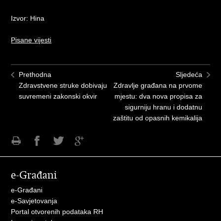
Izvor: Hina
Pisane vijesti
Prethodna
Sljedeća
Zdravstvene struke dobivaju
Zdravlje građana na prvome
suvremeni zakonski okvir
mjestu: dva nova propisa za
sigurniju hranu i dodatnu
zaštitu od opasnih kemikalija
Ispiši
Podijeli
Podijeli
Podijeli
stranicu
na
na
na
e-Građani
Facebooku
Twitteru
Google
+
e-Građani
e-Savjetovanja
Portal otvorenih podataka RH