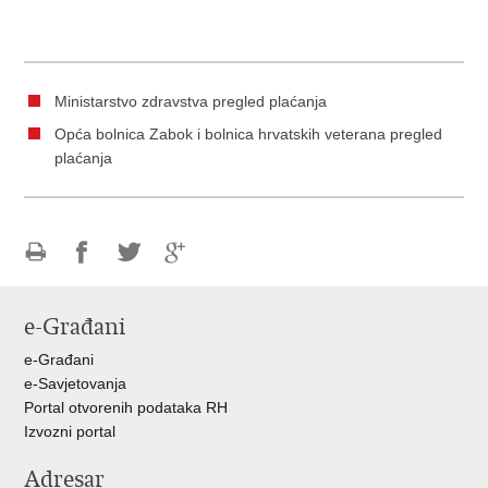
Ministarstvo zdravstva pregled plaćanja
Opća bolnica Zabok i bolnica hrvatskih veterana pregled
plaćanja
Ispiši
Podijeli
Podijeli
Podijeli
stranicu
na
na
na
e-Građani
Facebooku
Twitteru
Google
+
e-Građani
e-Savjetovanja
Portal otvorenih podataka RH
Izvozni portal
Adresar