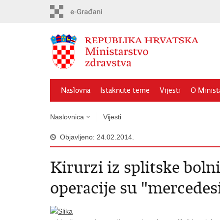
Preskoči
na
glavni
sadržaj
Naslovna
Istaknute teme
Vijesti
O Minist
Naslovnica
Vijesti
Objavljeno: 24.02.2014.
Kirurzi iz splitske boln
operacije su "mercedes