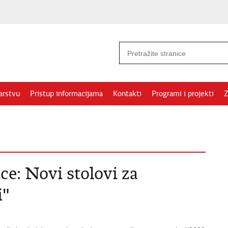
arstvu
Pristup informacijama
Kontakti
Programi i projekti
Z
ice: Novi stolovi za
i"