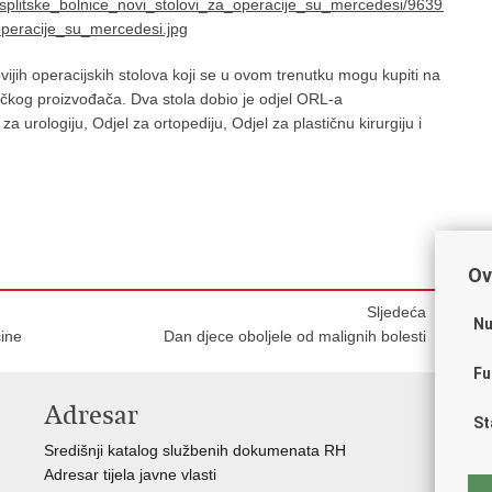
ovijih operacijskih stolova koji se u ovom trenutku mogu kupiti na
ačkog proizvođača. Dva stola dobio je odjel ORL-a
 za urologiju, Odjel za ortopediju, Odjel za plastičnu kirurgiju i
Ov
Sljedeća
Nu
cine
Dan djece oboljele od malignih bolesti
Fu
Adresar
V
St
Središnji katalog službenih dokumenata RH
Vla
Adresar tijela javne vlasti
Age