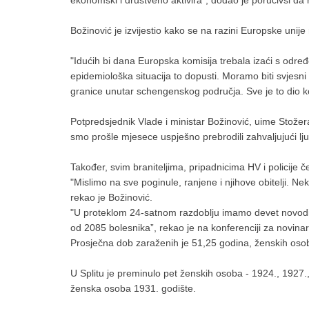
ekonomski i društveno aktivira", dodao je poručivši da
Božinović je izvijestio kako se na razini Europske unije 
"Idućih bi dana Europska komisija trebala izaći s odre
epidemiološka situacija to dopusti. Moramo biti svjesn
granice unutar schengenskog područja. Sve je to dio k
Potpredsjednik Vlade i ministar Božinović, uime Stožer
smo prošle mjesece uspješno prebrodili zahvaljujući lju
Također, svim braniteljima, pripadnicima HV i policije č
"Mislimo na sve poginule, ranjene i njihove obitelji. N
rekao je Božinović.
"U proteklom 24-satnom razdoblju imamo devet novodij
od 2085 bolesnika”, rekao je na konferenciji za novinar
Prosječna dob zaraženih je 51,25 godina, ženskih osob
U Splitu je preminulo pet ženskih osoba - 1924., 1927.,
ženska osoba 1931. godište.