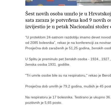
Šest novih osoba umrlo je u Hrvatskoj
sata zaraza je potvrđena kod 9 novih o
izvijestio je u petak Nacionalni stožer c
"U proteklom 24-satnom razdoblju imamo devet novodij
od 2085 bolesnika”, rekao je na konferenciji za novinar
Prosječna dob zaraženih je 51,25 godina, ženskih osob
U Splitu je preminulo pet ženskih osoba - 1924., 1927.,
ženska osoba 1931. godište.
"Tri umrle osobe bile su na respiratoru," rekao je Be
Prosječna dob umrlih je 79,2 godina, muških je 45 post
Na respiratoru je 17 bolesnika. Testirano je ukupno 36
pozitivnih je 5,65 posto.