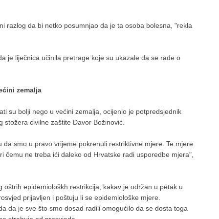
dini razlog da bi netko posumnjao da je ta osoba bolesna, "rekla
 je liječnica učinila pretrage koje su ukazale da se rade o
ećini zemalja
ti su bolji nego u većini zemalja, ocijenio je potpredsjednik
g stožera civilne zaštite Davor Božinović.
u da smo u pravo vrijeme pokrenuli restriktivne mjere. Te mjere
pri čemu ne treba ići daleko od Hrvatske radi usporedbe mjera",
 oštrih epidemiološkh restrikcija, kakav je održan u petak u
prosvjed prijavljen i poštuju li se epidemiološke mjere.
vrda da je sve što smo dosad radili omogućilo da se dosta toga