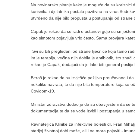
Na novinarsko pitanje kako je moguće da su korisnici
korisnika i djelatnika postalo pozitivno na virus Bedek
utvrđeno da nije bilo propusta u postupanju od strane d
Capak je rekao da se radi o ustanovi gdje su smješteni 
kao simptom pojavljuje vrlo često. Sama provjera katete
"Svi su bili pregledani od strane liječnice koja tamo rad
im je terapija, većina njih dobila je antibiotik, što znač
rekao je Capak, dodajući da je lako biti general poslije 
Beroš je rekao da su izvješća pažljivo proučavana i da j
nekoliko navrata, te da nije bila temperature koja se o
Covidom-19.
Ministar zdravstva dodao je da su obaviješteni da se
dokumentacija te da se vode izvidi i postupanja u sa
Ravnateljica Klinike za infektivne bolesti dr. Fran Mih
starijoj životnoj dobi može, ali i ne mora pojaviti - i