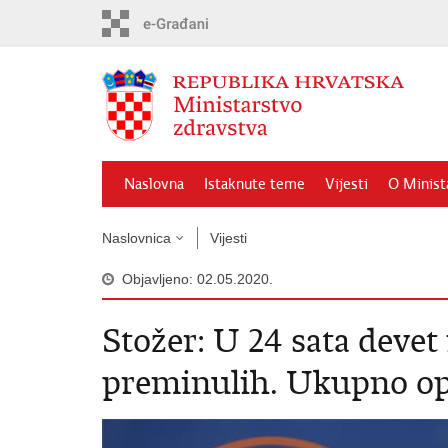
Preskoči
na
glavni
sadržaj
Naslovna
Istaknute teme
Vijesti
O Minist
Naslovnica
Vijesti
Objavljeno: 02.05.2020.
Stožer: U 24 sata devet 
preminulih. Ukupno op