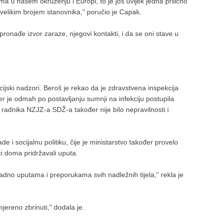
 u našem okruženju i Europi, to je još uvijek jedna prilično
ko velikim brojem stanovnika," poručio je Capak.
ronađe izvor zaraze, njegovi kontakti, i da se oni stave u
ijski nadzori. Beroš je rekao da je zdravstvena inspekcija
jer je odmah po postavljanju sumnji na infekciju postupila
adnika NZJZ-a SDŽ-a također nije bilo nepravilnosti i
e i socijalnu politiku, čije je ministarstvo također provelo
ci doma pridržavali uputa.
dno uputama i preporukama svih nadležnih tijela," rekla je
imjereno zbrinuti," dodala je.