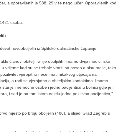
er, a oporavljenih je 588, 29 više nego jučer. Oporavljenih kod
 1421 osoba.
lih
evet novooboljelih iz Splitsko-dalmatinske županije.
akle članovi obitelji ranije oboljelih, imamo dvije medicinske
 u vrijeme kad su se trebale vratiti na posao a nisu radile, tako
pozitivitet vjerojatno neće imati nikakvog utjecaja na
laciju, a radi se vjerojatno o obiteljskim kontaktima. Imamo
tarije i nemoćne osobe i jednu pacijenticu u bolnici gdje je i
ara, i sad je na tom istom odjelu jedna pozitivna pacijentica,"
prvo mjesto po broju oboljelih (488), a slijedi Grad Zagreb s