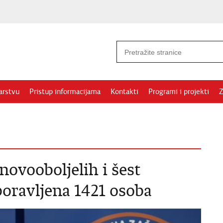
arstvu
Pristup informacijama
Kontakti
Programi i projekti
Z
novooboljelih i šest
oravljena 1421 osoba