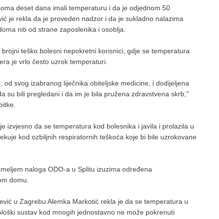
 doma deset dana imali temperaturu i da je odjednom 50
ović je rekla da je proveden nadzor i da je sukladno nalazima
oma niti od strane zaposlenika i osoblja.
brojni teško bolesni nepokretni korisnici, gdje se temperatura
ra je vrlo često uzrok temperaturi.
i, od svog izabranog liječnika obiteljske medicine, i dodijeljena
i da su bili pregledani i da im je bila pružena zdravstvena skrb,"
bitke.
e izvjesno da se temperatura kod bolesnika i javila i prolazila u
čekuje kod ozbiljnih respiratornih teškoća koje bi bile uzrokovane
 temeljem naloga ODO-a u Splitu izuzima određena
mom domu.
aljević u Zagrebu Alemka Markotić rekla je da se temperatura u
munološki sustav kod mnogih jednostavno ne može pokrenuti