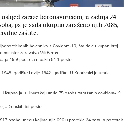
 uslijed zaraze koronavirusom, u zadnja 24
soba, pa je sada ukupno zaraženo njih 2085,
ivilne zaštite.
agnosticiranih bolesnika s Covidom-19, što daje ukupan broj
e ministar zdravstva Vili Beroš.
a je 45,9 posto, a muških 54,1 posto.
 1948. godište i dvije 1942. godište. U Koprivnici je umrla
roš. Ukupno je u Hrvatskoj umrlo 75 osoba zaraženih covidom-19.
o, a ženskih 55 posto.
.917 osoba, među kojima njih 696 u protekla 24 sata, a postotak