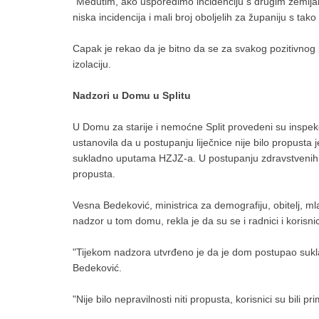
"Međutim, ako usporedimo incidenciju s drugim zemljama
niska incidencija i mali broj oboljelih za županiju s ta
Capak je rekao da je bitno da se za svakog pozitivnog p
izolaciju.
Nadzori u Domu u Splitu
U Domu za starije i nemoćne Split provedeni su inspekc
ustanovila da u postupanju liječnice nije bilo propusta 
sukladno uputama HZJZ-a. U postupanju zdravstvenih r
propusta.
Vesna Bedeković, ministrica za demografiju, obitelj, mlad
nadzor u tom domu, rekla je da su se i radnici i korisni
"Tijekom nadzora utvrđeno je da je dom postupao sukla
Bedeković.
"Nije bilo nepravilnosti niti propusta, korisnici su bili pr