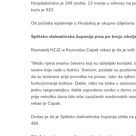
Hospitalizirano je 248 osoba, 13 manje u odnosu na juč
kuće je 833.
Od početka epidemije u Hrvatskoj je ukupno izliječena
Splitsko-dalmatinska županija prva po broju obolje
Ravnatelj HZJZ-a Krunoslav Capak rekao je da je svih d
"Među njima imamo četvero koji su obiteljski kontakti, d
sestre koje rade u bolnici. Srećom, postale su pozitivne
da su testirane prije povratka na posao, tako da njihov 
funkcioniranje bolnice. Dakle, nitko ne treba u samoizo
jednu njegovateljicu, dakle zaposlenu osobu u domu za s
prije nekoliko dana bilo više zaraženih medicinskih sest
rekao je Capak.
Dodao je da je Splitsko-dalmatinska županija izbila na 
466.