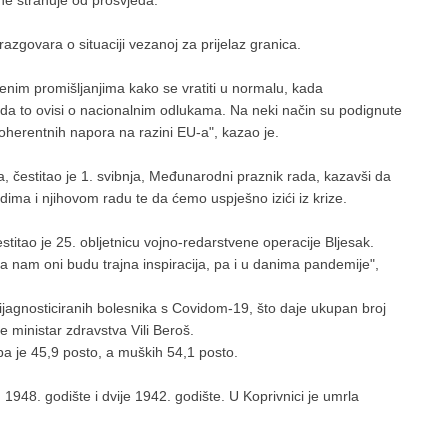
 ne strahuje od prosvjeda.
razgovara o situaciji vezanoj za prijelaz granica.
đenim promišljanjima kako se vratiti u normalu, kada
i da to ovisi o nacionalnim odlukama. Na neki način su podignute
oherentnih napora na razini EU-a", kazao je.
a, čestitao je 1. svibnja, Međunarodni praznik rada, kazavši da
dima i njihovom radu te da ćemo uspješno izići iz krize.
estitao je 25. obljetnicu vojno-redarstvene operacije Bljesak.
eka nam oni budu trajna inspiracija, pa i u danima pandemije",
agnosticiranih bolesnika s Covidom-19, što daje ukupan broj
e ministar zdravstva Vili Beroš.
a je 45,9 posto, a muških 54,1 posto.
 1948. godište i dvije 1942. godište. U Koprivnici je umrla