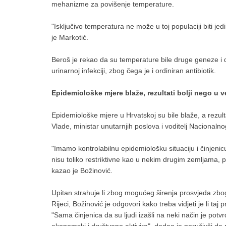
mehanizme za povišenje temperature.
"Isključivo temperatura ne može u toj populaciji biti je
je Markotić.
Beroš je rekao da su temperature bile druge geneze i da
urinarnoj infekciji, zbog čega je i ordiniran antibiotik.
Epidemiološke mjere blaže, rezultati bolji nego u v
Epidemiološke mjere u Hrvatskoj su bile blaže, a rezulta
Vlade, ministar unutarnjih poslova i voditelj Nacionalno
"Imamo kontrolabilnu epidemiološku situaciju i činjenic
nisu toliko restriktivne kao u nekim drugim zemljama, 
kazao je Božinović.
Upitan strahuje li zbog mogućeg širenja prosvjeda zbog
Rijeci, Božinović je odgovori kako treba vidjeti je li taj 
"Sama činjenica da su ljudi izašli na neki način je pot