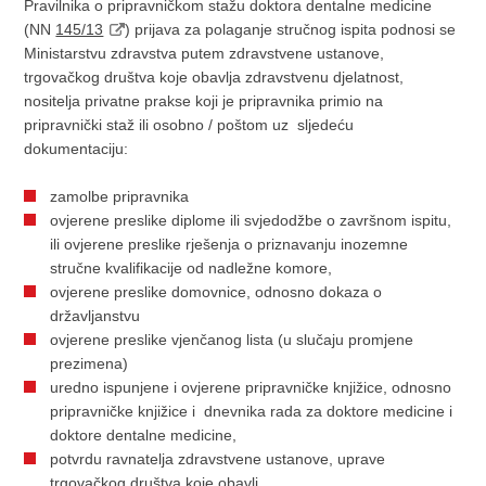
Pravilnika o pripravničkom stažu doktora dentalne medicine
(NN
145/13
) prijava za polaganje stručnog ispita podnosi se
Ministarstvu zdravstva putem zdravstvene ustanove,
trgovačkog društva koje obavlja zdravstvenu djelatnost,
nositelja privatne prakse koji je pripravnika primio na
pripravnički staž ili osobno / poštom uz sljedeću
dokumentaciju:
zamolbe pripravnika
ovjerene preslike diplome ili svjedodžbe o završnom ispitu,
ili ovjerene preslike rješenja o priznavanju inozemne
stručne kvalifikacije od nadležne komore,
ovjerene preslike domovnice, odnosno dokaza o
državljanstvu
ovjerene preslike vjenčanog lista (u slučaju promjene
prezimena)
uredno ispunjene i ovjerene pripravničke knjižice, odnosno
pripravničke knjižice i dnevnika rada za doktore medicine i
doktore dentalne medicine,
potvrdu ravnatelja zdravstvene ustanove, uprave
trgovačkog društva koje obavlj