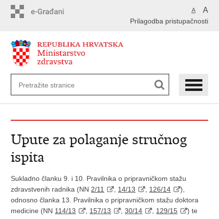
Preskoči
A
A
na
Prilagodba pristupačnosti
glavni
sadržaj
Upute za polaganje stručnog
ispita
Sukladno članku 9. i 10. Pravilnika o pripravničkom stažu
zdravstvenih radnika (NN
2/11
,
14/13
,
126/14
),
odnosno članka 13. Pravilnika o pripravničkom stažu doktora
medicine (NN
114/13
,
157/13
,
30/14
,
129/15
) te