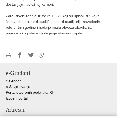
dostavljaju nadležnoj Komori.
Zdravstveni radnici iz točke 1. - 3. koji su upisali strukovnu
školu/prijediplomski studij/diplomski studij prije navedenih
referentnih godina i nadalje imaju obvezu obavljanja
pripravničkog staža i polaganja stručnog ispita.
Ispiši
Podijeli
Podijeli
Podijeli
stranicu
na
na
na
e-Građani
Facebooku
Twitteru
Google
+
e-Građani
e-Savjetovanja
Portal otvorenih podataka RH
Izvozni portal
Adresar