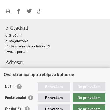
Ispiši
Podijeli
Podijeli
Podijeli
stranicu
na
na
na
e-Građani
Facebooku
Twitteru
Google
+
e-Građani
e-Savjetovanja
Portal otvorenih podataka RH
Izvozni portal
Adresar
Središnji katalog službenih dokumenata RH
Ova stranica upotrebljava kolačiće
Adresar tijela javne vlasti
Adresar političkih stranaka u RH
Popis dužnosnika u RH
Nužni
Prihvaćam
Ne prihvaćam
Važne poveznice
Funkcionalni
Prihvaćam
Ne prihvaćam
Vlada Republike Hrvatske
Statistički
Prihvaćam
Ne prihvaćam
Agencija za lijekove i medicinske proizvode