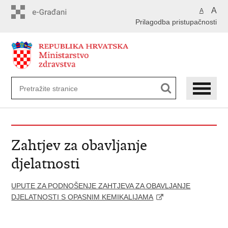
Preskoči
A
A
na
Prilagodba pristupačnosti
glavni
sadržaj
Zahtjev za obavljanje
djelatnosti
UPUTE ZA PODNOŠENJE ZAHTJEVA ZA OBAVLJANJE
DJELATNOSTI S OPASNIM KEMIKALIJAMA