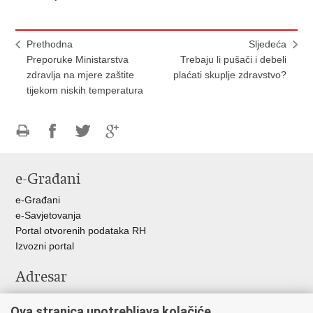
Prethodna
Sljedeća
Preporuke Ministarstva
Trebaju li pušači i debeli
zdravlja na mjere zaštite
plaćati skuplje zdravstvo?
tijekom niskih temperatura
Ispiši
Podijeli
Podijeli
Podijeli
stranicu
na
na
na
e-Građani
Facebooku
Twitteru
Google
+
e-Građani
e-Savjetovanja
Portal otvorenih podataka RH
Izvozni portal
Adresar
Središnji katalog službenih dokumenata RH
Ova stranica upotrebljava kolačiće