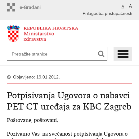
Preskoči
A
A
na
Prilagodba pristupačnosti
glavni
sadržaj
Objavljeno: 19.01.2012.
Potpisivanja Ugovora o nabavci
PET CT uređaja za KBC Zagreb
Poštovane, poštovani,
Pozivamo Vas na svečanost potpisivanja Ugovora o