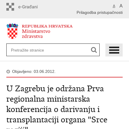
Preskoči
A
A
na
Prilagodba pristupačnosti
glavni
sadržaj
Objavljeno: 03.06.2012.
U Zagrebu je održana Prva
regionalna ministarska
konferencija o darivanju i
transplantaciji organa "Srce