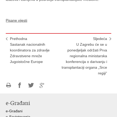
Pisane vijesti
Prethodna
Sljedeća
Sastanak nacionalnih
U Zagrebu će se u
koordinatora za zdravlje
ponedjeljak održati Prva
Zdravstvene mreže
regionalna ministarska
Jugoistočne Europe
konferencija o darivanju i
transplantaciji organa „Srce
regiji“
Ispiši
Podijeli
Podijeli
Podijeli
stranicu
na
na
na
e-Građani
Facebooku
Twitteru
Google
+
e-Građani
e-Savjetovanja