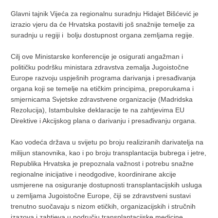
Glavni tajnik Vijeća za regionalnu suradnju Hidajet Bišćević je
izrazio vjeru da će Hrvatska postaviti još snažnije temelje za
suradnju u regiji i bolju dostupnost organa zemljama regije.
Cilj ove Ministarske konferencije je osigurati angažman i
političku podršku ministara zdravstva zemalja Jugoistočne
Europe razvoju uspješnih programa darivanja i presađivanja
organa koji se temelje na etičkim principima, preporukama i
smjernicama Svjetske zdravstvene organizacije (Madridska
Rezolucija), Istambulske deklaracije te na zahtjevima EU
Direktive i Akcijskog plana o darivanju i presađivanju organa.
Kao vodeća država u svijetu po broju realiziranih darivatelja na
milijun stanovnika, kao i po broju transplantacija bubrega i jetre,
Republika Hrvatska je prepoznala važnost i potrebu snažne
regionalne inicijative i neodgodive, koordinirane akcije
usmjerene na osiguranje dostupnosti transplantacijskih usluga
u zemljama Jugoistočne Europe, čiji se zdravstveni sustavi
trenutno suočavaju s nizom etičkih, organizacijskih i stručnih
izazova i zahtjeva u području transplantacijske medicine.