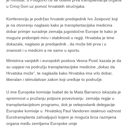
je ministar, u Podgorici će se obaviti prva transplantacija organa
u Crnoj Gori uz pomoć hrvatskih stručnjaka.
Konferenciju je podržao hrvatski predsjednik Ivo Josipović koji
je na otvorenju naglasio kako je transplantacijska medicina
dobar primjer suradnje zemalja jugoistočne Europe te kako je
moguće pridonijeti miru i stabilnosti u regiji. Hrvatska je time
dokazala, naglasio je predsjednik , da može biti prva i u
znanosti i u medicini a ne samo u sportu.
Ministrica vanjskih i europskih poslova Vesna Pusić kazala je da
su uspjesi na području transplantacijske medicine „dokaz da
Hrvatska može“, te naglasila kako Hrvatska ima vrlo dobar,
liberalan i stimulativan zakon koji uređuje to područje.
U ime Europske komisije Isabel de la Mata Barranco iskazala je
spremnost u pružanju potpore povezivanju zemalja regije u
transplantacijskom programu, dok je veleposlanik delegacije
Europske komisije u Hrvatskoj Paul Vandoren istaknuo važnost
Eurotransplanta zahvaljujući kojem je moguća brza razmjena
organa među zemljama Europske unije