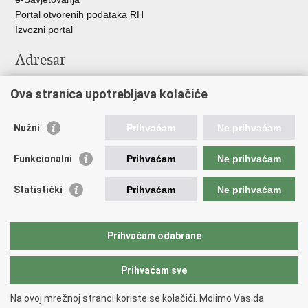
Portal otvorenih podataka RH
Izvozni portal
Adresar
Središnji katalog službenih dokumenata RH
Ova stranica upotrebljava kolačiće
Adresar tijela javne vlasti
Adresar političkih stranaka u RH
Popis dužnosnika u RH
Nužni
Prihvaćam
Ne prihvaćam
Važne poveznice
Funkcionalni
Prihvaćam
Ne prihvaćam
Vlada Republike Hrvatske
Statistički
Prihvaćam
Ne prihvaćam
Agencija za lijekove i medicinske proizvode
Hrvatski zavod za zdravstveno osiguranje
Hrvatski zavod za javno zdravstvo
Prihvaćam odabrane
Hrvatski zavod za hitnu medicinu
Prihvaćam sve
Povratak na vrh
Na ovoj mrežnoj stranci koriste se kolačići. Molimo Vas da