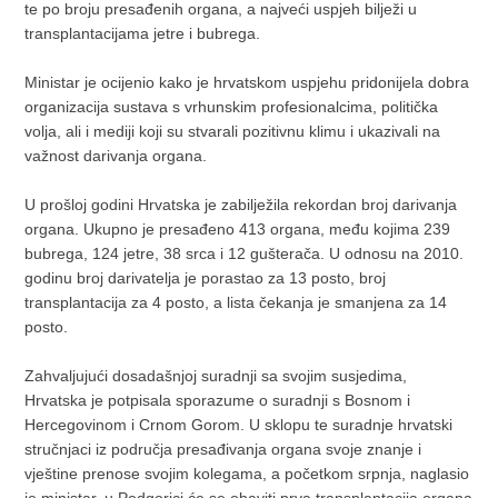
te po broju presađenih organa, a najveći uspjeh bilježi u
transplantacijama jetre i bubrega.
Ministar je ocijenio kako je hrvatskom uspjehu pridonijela dobra
organizacija sustava s vrhunskim profesionalcima, politička
volja, ali i mediji koji su stvarali pozitivnu klimu i ukazivali na
važnost darivanja organa.
U prošloj godini Hrvatska je zabilježila rekordan broj darivanja
organa. Ukupno je presađeno 413 organa, među kojima 239
bubrega, 124 jetre, 38 srca i 12 gušterača. U odnosu na 2010.
godinu broj darivatelja je porastao za 13 posto, broj
transplantacija za 4 posto, a lista čekanja je smanjena za 14
posto.
Zahvaljujući dosadašnjoj suradnji sa svojim susjedima,
Hrvatska je potpisala sporazume o suradnji s Bosnom i
Hercegovinom i Crnom Gorom. U sklopu te suradnje hrvatski
stručnjaci iz područja presađivanja organa svoje znanje i
vještine prenose svojim kolegama, a početkom srpnja, naglasio