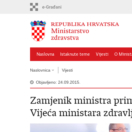
Preskoči
na
glavni
sadržaj
Naslovna
Istaknute teme
Vijesti
O Minist
Naslovnica
Vijesti
Objavljeno: 24.09.2015.
Zamjenik ministra prim
Vijeća ministara zdrav