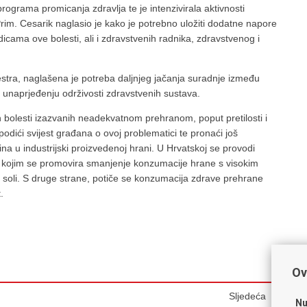
grama promicanja zdravlja te je intenzivirala aktivnosti
Prim. Cesarik naglasio je kako je potrebno uložiti dodatne napore
dicama ove bolesti, ali i zdravstvenih radnika, zdravstvenog i
stra, naglašena je potreba daljnjeg jačanja suradnje između
o unaprjeđenju održivosti zdravstvenih sustava.
 bolesti izazvanih neadekvatnom prehranom, poput pretilosti i
podići svijest građana o ovoj problematici te pronaći još
ina u industrijski proizvedenoj hrani. U Hrvatskoj se provodi
a kojim se promovira smanjenje konzumacije hrane s visokim
i soli. S druge strane, potiče se konzumacija zdrave prehrane
.
Ov
Sljedeća
Nu