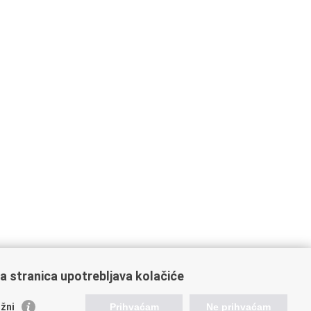
a stranica upotrebljava kolačiće
žni
Prihvaćam
Ne prihvaćam