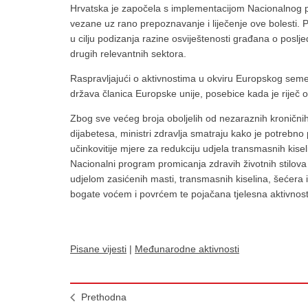
Hrvatska je započela s implementacijom Nacionalnog pro
vezane uz rano prepoznavanje i liječenje ove bolesti. 
u cilju podizanja razine osviještenosti građana o poslje
drugih relevantnih sektora.
Raspravljajući o aktivnostima u okviru Europskog seme
država članica Europske unije, posebice kada je riječ 
Zbog sve većeg broja oboljelih od nezaraznih kroničnih
dijabetesa, ministri zdravlja smatraju kako je potrebno 
učinkovitije mjere za redukciju udjela transmasnih kisel
Nacionalni program promicanja zdravih životnih stilov
udjelom zasićenih masti, transmasnih kiselina, šećera 
bogate voćem i povrćem te pojačana tjelesna aktivnost
Pisane vijesti
|
Međunarodne aktivnosti
Prethodna