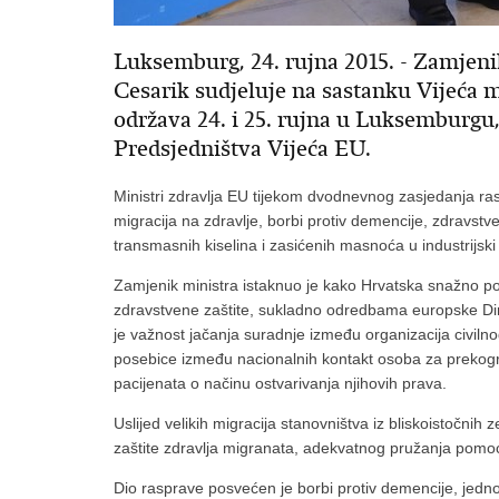
Luksemburg, 24. rujna 2015. - Zamjenik
Cesarik sudjeluje na sastanku Vijeća m
održava 24. i 25. rujna u Luksemburgu
Predsjedništva Vijeća EU.
Ministri zdravlja EU tijekom dvodnevnog zasjedanja rasp
migracija na zdravlje, borbi protiv demencije, zdravstv
transmasnih kiselina i zasićenih masnoća u industrijski
Zamjenik ministra istaknuo je kako Hrvatska snažno 
zdravstvene zaštite, sukladno odredbama europske Dir
je važnost jačanja suradnje između organizacija civilno
posebice između nacionalnih kontakt osoba za prekogra
pacijenata o načinu ostvarivanja njihovih prava.
Uslijed velikih migracija stanovništva iz bliskoistočnih
zaštite zdravlja migranata, adekvatnog pružanja pomoći
Dio rasprave posvećen je borbi protiv demencije, jed