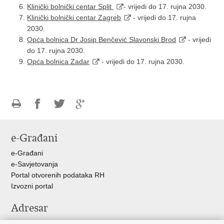
Klinički bolnički centar Split
- vrijedi do 17. rujna 2030.
Klinički bolnički centar Zagreb
- vrijedi do 17. rujna
2030.
Opća bolnica Dr Josip Benčević Slavonski Brod
- vrijedi
do 17. rujna 2030.
Opća bolnica Zadar
- vrijedi do 17. rujna 2030.
Ispiši
Podijeli
Podijeli
Podijeli
stranicu
na
na
na
e-Građani
Facebooku
Twitteru
Google
+
e-Građani
e-Savjetovanja
Portal otvorenih podataka RH
Izvozni portal
Adresar
Središnji katalog službenih dokumenata RH