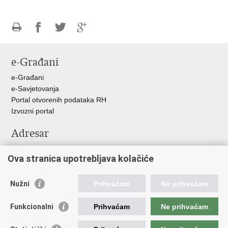
Ispiši
Podijeli
Podijeli
Podijeli
stranicu
na
na
na
e-Građani
Facebooku
Twitteru
Google
+
e-Građani
e-Savjetovanja
Portal otvorenih podataka RH
Izvozni portal
Adresar
Središnji katalog službenih dokumenata RH
Ova stranica upotrebljava kolačiće
Adresar tijela javne vlasti
Adresar političkih stranaka u RH
Popis dužnosnika u RH
Nužni
Prihvaćam
Ne prihvaćam
Važne poveznice
Funkcionalni
Prihvaćam
Ne prihvaćam
Vlada Republike Hrvatske