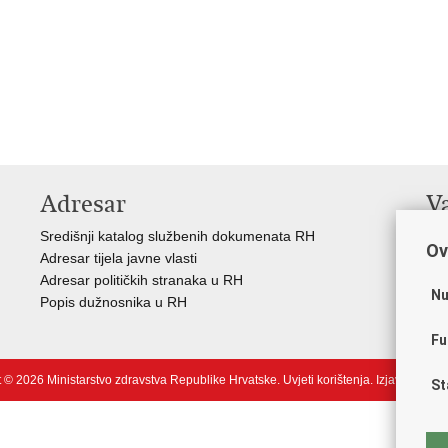
Adresar
V
Središnji katalog službenih dokumenata RH
Vla
Ov
Adresar tijela javne vlasti
Age
Adresar političkih stranaka u RH
Hrv
Nu
Popis dužnosnika u RH
Hrv
Hrv
Fu
 © 2026 Ministarstvo zdravstva Republike Hrvatske.
Uvjeti korištenja
.
Izjava o pris
St