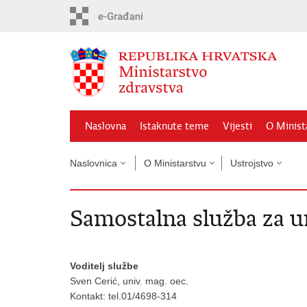
Preskoči
na
glavni
sadržaj
Naslovna
Istaknute teme
Vijesti
O Minist
Naslovnica
O Ministarstvu
Ustrojstvo
Samostalna služba za u
Voditelj službe
Sven Cerić, univ. mag. oec.
Kontakt: tel.01/4698-314