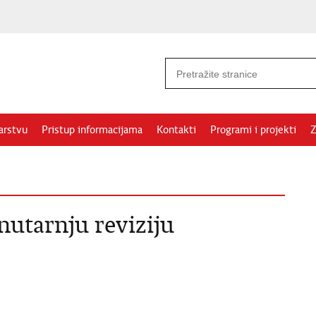
arstvu
Pristup informacijama
Kontakti
Programi i projekti
Z
nutarnju reviziju