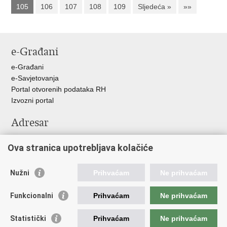
105
106
107
108
109
Sljedeća »
»»
e-Građani
e-Građani
e-Savjetovanja
Portal otvorenih podataka RH
Izvozni portal
Adresar
Središnji katalog službenih dokumenata RH
Ova stranica upotrebljava kolačiće
Adresar tijela javne vlasti
Adresar političkih stranaka u RH
Popis dužnosnika u RH
Nužni
Prihvaćam
Ne prihvaćam
Važne poveznice
Funkcionalni
Prihvaćam
Ne prihvaćam
Vlada Republike Hrvatske
Statistički
Prihvaćam
Ne prihvaćam
Agencija za lijekove i medicinske proizvode