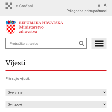
Preskoči
A
A
na
Prilagodba pristupačnosti
glavni
sadržaj
Vijesti
Filtrirajte vijesti: