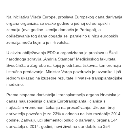
Na inicijativu Vijeća Europe, proslava Europskog dana darivanja
organa organizira se svake godine u jednoj od europskih
zemalja (ove godine zemlja domaćin je Portugal), a
obilježavanje tog dana događa se paralelno u nizu europskih
zemalja među kojima je i Hrvatska.
U okviru obilježavanja EDD-a organizirana je proslava u Školi
narodnoga zdravlja „Andrija Štampar“ Medicinskog fakulteta
Sveučilišta u Zagrebu na kojoj je održana tiskovna konferencija
i stručno predavanje. Ministar Varga pozdravio je uzvanike i još
jednom ukazao na izuzetne rezultate Hrvatske transplantacijske
medicine.
Prema stopama darivatelja i transplantacija organa Hrvatska je
danas najuspješnija članica Eurotransplanta i članica s
najkraćim vremenom čekanja na presađivanje. Ukupan broj
darivatelja povećan je za 23% u odnosu na isto razdoblje 2014.
godine. Zahvaljujući plemenitoj odluci o darivanju organa 144
darivatelja u 2014. godini, novi život na dar dobile su 354