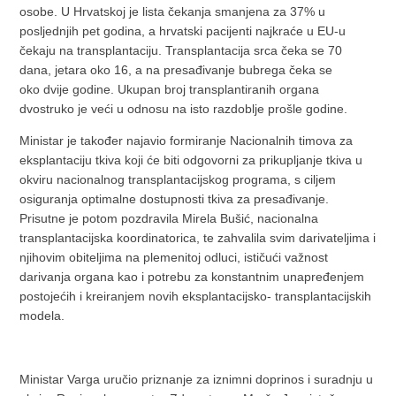
osobe. U Hrvatskoj je lista čekanja smanjena za 37% u
posljednjih pet godina, a hrvatski pacijenti najkraće u EU-u
čekaju na transplantaciju. Transplantacija srca čeka se 70
dana, jetara oko 16, a na presađivanje bubrega čeka se
oko dvije godine. Ukupan broj transplantiranih organa
dvostruko je veći u odnosu na isto razdoblje prošle godine.
Ministar je također najavio formiranje Nacionalnih timova za
eksplantaciju tkiva koji će biti odgovorni za prikupljanje tkiva u
okviru nacionalnog transplantacijskog programa, s ciljem
osiguranja optimalne dostupnosti tkiva za presađivanje.
Prisutne je potom pozdravila Mirela Bušić, nacionalna
transplantacijska koordinatorica, te zahvalila svim darivateljima i
njihovim obiteljima na plemenitoj odluci, ističući važnost
darivanja organa kao i potrebu za konstantnim unapređenjem
postojećih i kreiranjem novih eksplantacijsko- transplantacijskih
modela.
Ministar Varga uručio priznanje za iznimni doprinos i suradnju u