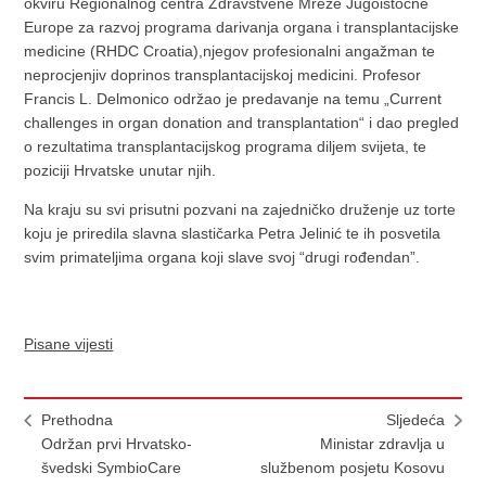
okviru Regionalnog centra Zdravstvene Mreže Jugoistočne
Europe za razvoj programa darivanja organa i transplantacijske
medicine (RHDC Croatia),njegov profesionalni angažman te
neprocjenjiv doprinos transplantacijskoj medicini. Profesor
Francis L. Delmonico održao je predavanje na temu „Current
challenges in organ donation and transplantation“ i dao pregled
o rezultatima transplantacijskog programa diljem svijeta, te
poziciji Hrvatske unutar njih.
Na kraju su svi prisutni pozvani na zajedničko druženje uz torte
koju je priredila slavna slastičarka Petra Jelinić te ih posvetila
svim primateljima organa koji slave svoj “drugi rođendan”.
Pisane vijesti
Prethodna
Sljedeća
Održan prvi Hrvatsko-
Ministar zdravlja u
švedski SymbioCare
službenom posjetu Kosovu