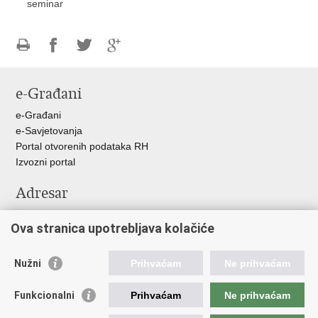
seminar
Ispiši
Podijeli
Podijeli
Podijeli
stranicu
na
na
na
e-Građani
Facebooku
Twitteru
Google
+
e-Građani
e-Savjetovanja
Portal otvorenih podataka RH
Izvozni portal
Adresar
Središnji katalog službenih dokumenata RH
Ova stranica upotrebljava kolačiće
Adresar tijela javne vlasti
Adresar političkih stranaka u RH
Popis dužnosnika u RH
Nužni
Prihvaćam
Ne prihvaćam
Važne poveznice
Funkcionalni
Prihvaćam
Ne prihvaćam
Vlada Republike Hrvatske