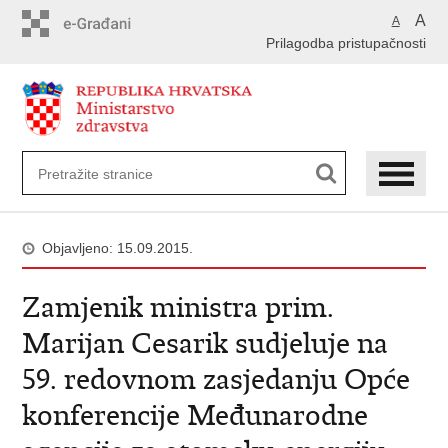
Preskoči
A
A
na
Prilagodba pristupačnosti
glavni
sadržaj
Objavljeno: 15.09.2015.
Zamjenik ministra prim.
Marijan Cesarik sudjeluje na
59. redovnom zasjedanju Opće
konferencije Međunarodne