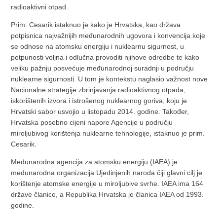
radioaktivni otpad.
Prim. Cesarik istaknuo je kako je Hrvatska, kao država
potpisnica najvažnijih međunarodnih ugovora i konvencija koje
se odnose na atomsku energiju i nuklearnu sigurnost, u
potpunosti voljna i odlučna provoditi njihove odredbe te kako
veliku pažnju posvećuje međunarodnoj suradnji u području
nuklearne sigurnosti. U tom je kontekstu naglasio važnost nove
Nacionalne strategije zbrinjavanja radioaktivnog otpada,
iskorištenih izvora i istrošenog nuklearnog goriva, koju je
Hrvatski sabor usvojio u listopadu 2014. godine. Također,
Hrvatska posebno cijeni napore Agencije u području
miroljubivog korištenja nuklearne tehnologije, istaknuo je prim.
Cesarik.
Međunarodna agencija za atomsku energiju (IAEA) je
međunarodna organizacija Ujedinjenih naroda čiji glavni cilj je
korištenje atomske energije u miroljubive svrhe. IAEA ima 164
države članice, a Republika Hrvatska je članica IAEA od 1993.
godine.