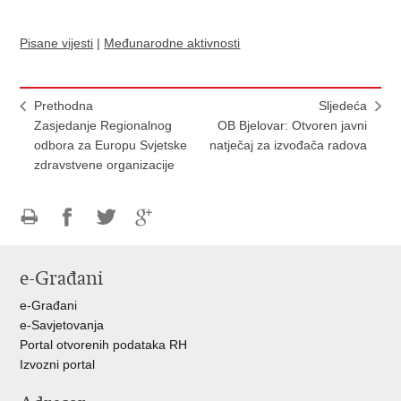
Pisane vijesti
|
Međunarodne aktivnosti
Prethodna
Sljedeća
Zasjedanje Regionalnog
OB Bjelovar: Otvoren javni
odbora za Europu Svjetske
natječaj za izvođača radova
zdravstvene organizacije
Ispiši
Podijeli
Podijeli
Podijeli
stranicu
na
na
na
e-Građani
Facebooku
Twitteru
Google
+
e-Građani
e-Savjetovanja
Portal otvorenih podataka RH
Izvozni portal