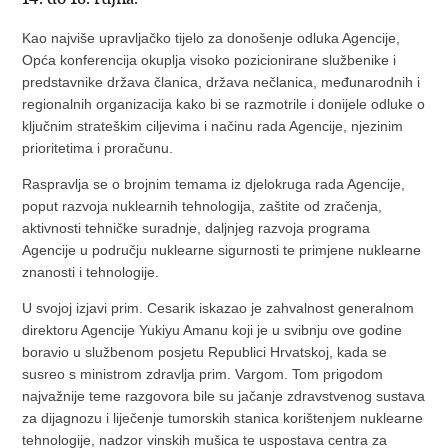
Kao najviše upravljačko tijelo za donošenje odluka Agencije,
Opća konferencija okuplja visoko pozicionirane službenike i
predstavnike država članica, država nečlanica, međunarodnih i
regionalnih organizacija kako bi se razmotrile i donijele odluke o
ključnim strateškim ciljevima i načinu rada Agencije, njezinim
prioritetima i proračunu.
Raspravlja se o brojnim temama iz djelokruga rada Agencije,
poput razvoja nuklearnih tehnologija, zaštite od zračenja,
aktivnosti tehničke suradnje, daljnjeg razvoja programa
Agencije u području nuklearne sigurnosti te primjene nuklearne
znanosti i tehnologije.
U svojoj izjavi prim. Cesarik iskazao je zahvalnost generalnom
direktoru Agencije Yukiyu Amanu koji je u svibnju ove godine
boravio u službenom posjetu Republici Hrvatskoj, kada se
susreo s ministrom zdravlja prim. Vargom. Tom prigodom
najvažnije teme razgovora bile su jačanje zdravstvenog sustava
za dijagnozu i liječenje tumorskih stanica korištenjem nuklearne
tehnologije, nadzor vinskih mušica te uspostava centra za