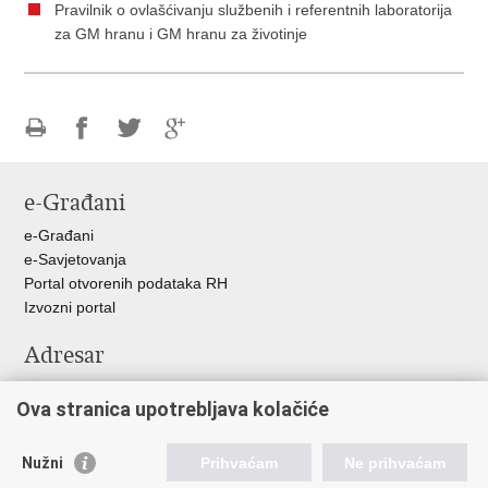
Pravilnik o ovlašćivanju službenih i referentnih laboratorija
za GM hranu i GM hranu za životinje
Ispiši
Podijeli
Podijeli
Podijeli
stranicu
na
na
na
e-Građani
Facebooku
Twitteru
Google
+
e-Građani
e-Savjetovanja
Portal otvorenih podataka RH
Izvozni portal
Adresar
Središnji katalog službenih dokumenata RH
Ova stranica upotrebljava kolačiće
Adresar tijela javne vlasti
Adresar političkih stranaka u RH
Popis dužnosnika u RH
Nužni
Prihvaćam
Ne prihvaćam