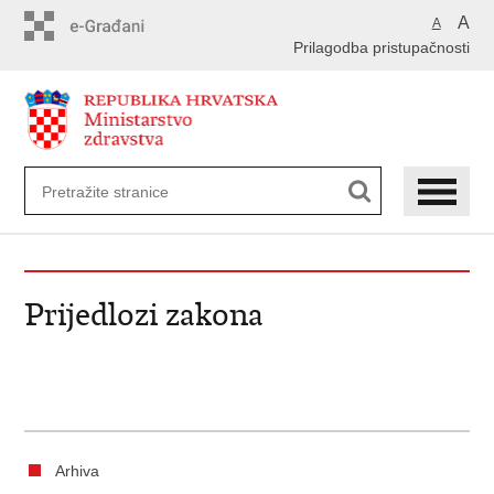
Preskoči
A
A
na
Prilagodba pristupačnosti
glavni
sadržaj
Prijedlozi zakona
Arhiva