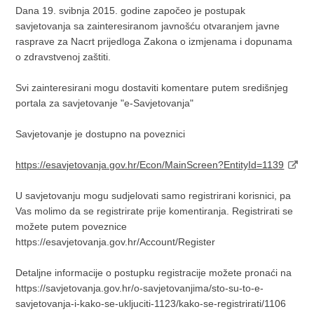
Dana 19. svibnja 2015. godine započeo je postupak
savjetovanja sa zainteresiranom javnošću otvaranjem javne
rasprave za Nacrt prijedloga Zakona o izmjenama i dopunama
o zdravstvenoj zaštiti.
Svi zainteresirani mogu dostaviti komentare putem središnjeg
portala za savjetovanje "e-Savjetovanja"
Savjetovanje je dostupno na poveznici
https://esavjetovanja.gov.hr/Econ/MainScreen?EntityId=1139
U savjetovanju mogu sudjelovati samo registrirani korisnici, pa
Vas molimo da se registrirate prije komentiranja. Registrirati se
možete putem poveznice
https://esavjetovanja.gov.hr/Account/Register
Detaljne informacije o postupku registracije možete pronaći na
https://savjetovanja.gov.hr/o-savjetovanjima/sto-su-to-e-
savjetovanja-i-kako-se-ukljuciti-1123/kako-se-registrirati/1106