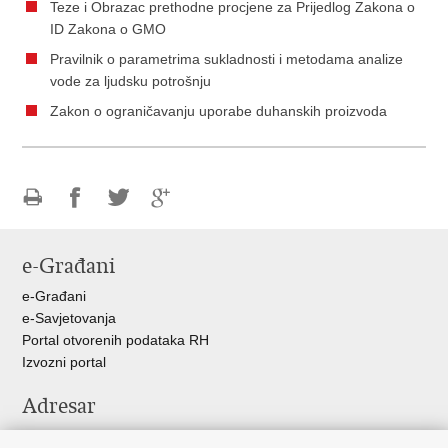
Teze i Obrazac prethodne procjene za Prijedlog Zakona o
ID Zakona o GMO
Pravilnik o parametrima sukladnosti i metodama analize
vode za ljudsku potrošnju
Zakon o ograničavanju uporabe duhanskih proizvoda
Ispiši
Podijeli
Podijeli
Podijeli
stranicu
na
na
na
e-Građani
Facebooku
Twitteru
Google
+
e-Građani
e-Savjetovanja
Portal otvorenih podataka RH
Izvozni portal
Adresar
Središnji katalog službenih dokumenata RH