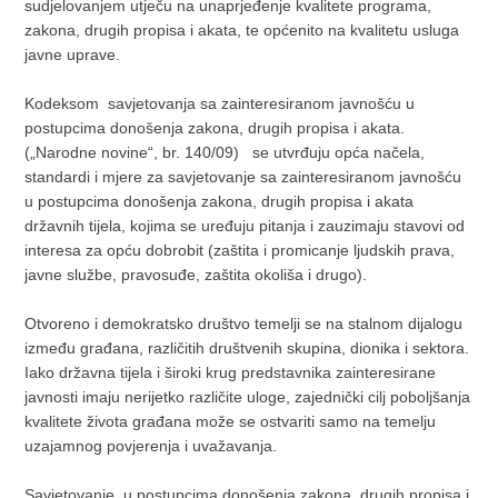
sudjelovanjem utječu na unaprjeđenje kvalitete programa,
zakona, drugih propisa i akata, te općenito na kvalitetu usluga
javne uprave.
Kodeksom savjetovanja sa zainteresiranom javnošću u
postupcima donošenja zakona, drugih propisa i akata.
(„Narodne novine“, br. 140/09) se utvrđuju opća načela,
standardi i mjere za savjetovanje sa zainteresiranom javnošću
u postupcima donošenja zakona, drugih propisa i akata
državnih tijela, kojima se uređuju pitanja i zauzimaju stavovi od
interesa za opću dobrobit (zaštita i promicanje ljudskih prava,
javne službe, pravosuđe, zaštita okoliša i drugo).
Otvoreno i demokratsko društvo temelji se na stalnom dijalogu
između građana, različitih društvenih skupina, dionika i sektora.
Iako državna tijela i široki krug predstavnika zainteresirane
javnosti imaju nerijetko različite uloge, zajednički cilj poboljšanja
kvalitete života građana može se ostvariti samo na temelju
uzajamnog povjerenja i uvažavanja.
Savjetovanje u postupcima donošenja zakona, drugih propisa i