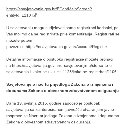
https://esavjetovanja.gov.hr/ECon/MainScreen?
entityId=1218
U savjetovanju mogu sudjelovati samo registrirani korisnici, pa
Vas molimo da se registrirate prije komentiranja. Registrirati se
možete putem
poveznice
https://esavjetovanja.gov.hr/Account/Register
Detaljne informacije o postupku registracije možete pronaći
na
https://savjetovanja.gov.hr/o-savjetovanjima/sto-su-to-e-
savjetovanja-i-kako-se-ukljuciti-1123/kako-se-registrirati/1106
Savjetovanje o nacrtu prijedloga Zakona o izmjenama i
dopunama Zakona o obveznom zdravstvenom osiguranju
Dana 19. svibnja 2015. godine započeo je postupak
savjetovanja sa zainteresiranom javnošću otvaranjem javne
rasprave za Nacrt prijedloga Zakona o izmjenama i dopunama
Zakona o obveznom zdravstvenom osiguranju.