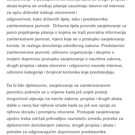
akata kojima se uređuju pitanjai zauzimaju stavovi od interesa
za opću dobrobit iziskuje otvorenost i
odgovornost, kako državnih tijela, tako i predstavnika
zainteresirane javnosti. Državna tijela provode savjetovanje uz
jasno pojašnjenje pitanja o kojima se traži povratna informacija
zainteresirane javnosti, mjera koje se u postupku savjetovanju
koriste, te razloga donošenja određenog zakona. Predstavnici
zainteresirane javnosti, odnosno organizacije i skupine u
svojem doprinosu postupku savjetovanja o nacrtima zakona,
drugih propisa i akata otvoreno i odgovorno navode interese,
odnosno kategorije i brojnost korisnika koje predstavljaju.
Da bi bilo djelotvorno, savjetovanje sa zainteresiranom
javnošću pokreće se u vrijeme kada još uvijek postoji
mogućnost utjecaja na nacrte zakona, propisa i drugih akata,
dakle u ranoj fazi njihove izrade kada su još sve opcije za
njihovu doradu i promjenu otvorene. Postupak savjetovanja
ujedno treba održati prihvatljivu ravnotežu između potrebe za
djelotvornim donošenjem zakona, drugih propisa i akata i
potrebe za odgovarajućim doprinosom predstavnika