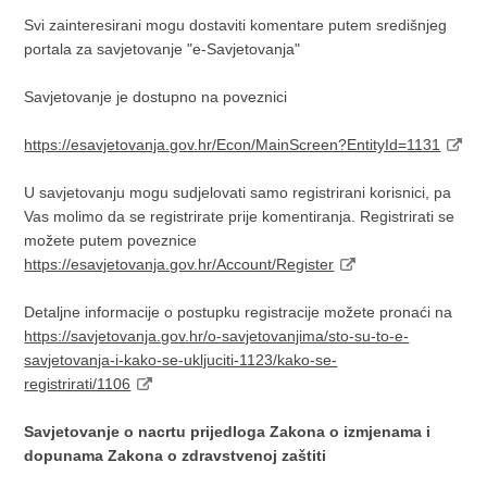
Svi zainteresirani mogu dostaviti komentare putem središnjeg
portala za savjetovanje "e-Savjetovanja"
Savjetovanje je dostupno na poveznici
https://esavjetovanja.gov.hr/Econ/MainScreen?EntityId=1131
U savjetovanju mogu sudjelovati samo registrirani korisnici, pa
Vas molimo da se registrirate prije komentiranja. Registrirati se
možete putem poveznice
https://esavjetovanja.gov.hr/Account/Register
Detaljne informacije o postupku registracije možete pronaći na
https://savjetovanja.gov.hr/o-savjetovanjima/sto-su-to-e-
savjetovanja-i-kako-se-ukljuciti-1123/kako-se-
registrirati/1106
Savjetovanje o nacrtu prijedloga Zakona o izmjenama i
dopunama Zakona o zdravstvenoj zaštiti