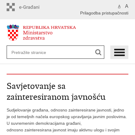
Preskoči
A
A
na
Prilagodba pristupačnosti
glavni
sadržaj
Savjetovanje sa
zainteresiranom javnošću
Sudjelovanje građana, odnosno zainteresirane javnosti, jedno
je od temeljnih načela europskog upravljanja javnim poslovima.
U suvremenim demokracijama građani,
odnosno zainteresirana javnost imaju aktivnu ulogu i svojim