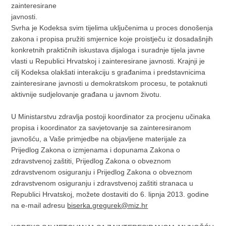
zainteresirane
javnosti.
Svrha je Kodeksa svim tijelima uključenima u proces donošenja
zakona i propisa pružiti smjernice koje proistječu iz dosadašnjih
konkretnih praktičnih iskustava dijaloga i suradnje tijela javne
vlasti u Republici Hrvatskoj i zainteresirane javnosti. Krajnji je
cilj Kodeksa olakšati interakciju s građanima i predstavnicima
zainteresirane javnosti u demokratskom procesu, te potaknuti
aktivnije sudjelovanje građana u javnom životu.
U Ministarstvu zdravlja postoji koordinator za procjenu učinaka
propisa i koordinator za savjetovanje sa zainteresiranom
javnošću, a Vaše primjedbe na objavljene materijale za
Prijedlog Zakona o izmjenama i dopunama Zakona o
zdravstvenoj zaštiti, Prijedlog Zakona o obveznom
zdravstvenom osiguranju i Prijedlog Zakona o obveznom
zdravstvenom osiguranju i zdravstvenoj zaštiti stranaca u
Republici Hrvatskoj, možete dostaviti do 6. lipnja 2013. godine
na e-mail adresu
biserka.gregurek@miz.hr