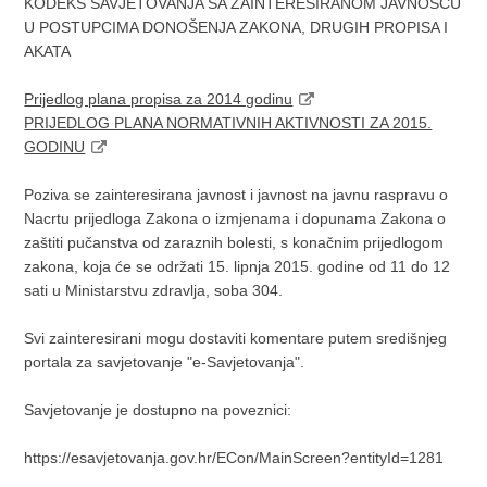
KODEKS SAVJETOVANJA SA ZAINTERESIRANOM JAVNOŠĆU
U POSTUPCIMA DONOŠENJA ZAKONA, DRUGIH PROPISA I
AKATA
Prijedlog plana propisa za 2014 godinu
PRIJEDLOG PLANA NORMATIVNIH AKTIVNOSTI ZA 2015.
GODINU
Poziva se zainteresirana javnost i javnost na javnu raspravu o
Nacrtu prijedloga Zakona o izmjenama i dopunama Zakona o
zaštiti pučanstva od zaraznih bolesti, s konačnim prijedlogom
zakona, koja će se održati 15. lipnja 2015. godine od 11 do 12
sati u Ministarstvu zdravlja, soba 304.
Svi zainteresirani mogu dostaviti komentare putem središnjeg
portala za savjetovanje "e-Savjetovanja".
Savjetovanje je dostupno na poveznici:
https://esavjetovanja.gov.hr/ECon/MainScreen?entityId=1281