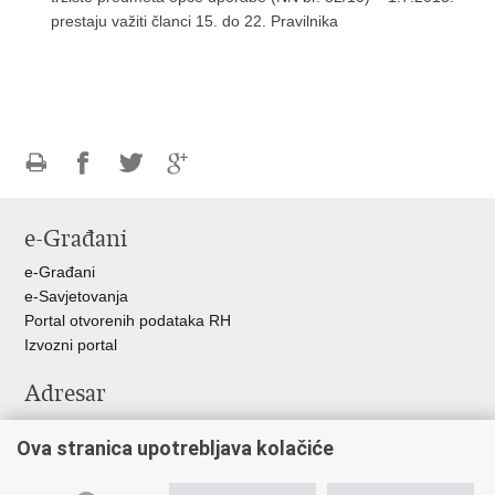
prestaju važiti članci 15. do 22. Pravilnika
Ispiši
Podijeli
Podijeli
Podijeli
stranicu
na
na
na
e-Građani
Facebooku
Twitteru
Google
+
e-Građani
e-Savjetovanja
Portal otvorenih podataka RH
Izvozni portal
Adresar
Središnji katalog službenih dokumenata RH
Ova stranica upotrebljava kolačiće
Adresar tijela javne vlasti
Adresar političkih stranaka u RH