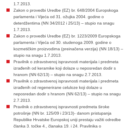
1.7.2013.
Zakon o provedbi Uredbe (EZ) br. 648/2004 Europskoga
parlamenta i Vijeća od 31. ožujka 2004. godine o
deterdžentima (NN
34/2012 i
25/13) – stupio na snagu
1.7.2013.
Zakon o provedbi Uredbe (EZ) br. 1223/2009 Europskoga
parlamenta i Vijeća od 30. studenoga 2009. godine o
kozmetičkim proizvodima (preinačena verzija) (NN
18/13) –
stupio na snagu 1.7.2013.
Pravilnik o zdravstvenoj ispravnosti materijala i predmeta
izrađenih od keramike koji dolaze u neposredan dodir s
hranom (NN
62/13) – stupio na snagu 2.7.2013.
Pravilnik o zdravstvenoj ispravnosti materijala i predmeta
izrađenih od regenerirane celuloze koji dolaze u
neposredan dodir s hranom (NN
62/13) – stupio na snagu
2.7.2013.
Pravilnik o zdravstvenoj ispravnosti predmeta široke
potrošnje (NN br.
125/09 i
23/13)- danom pristupanja
Republike Hrvatske Europskoj uniji prestaju važiti odredbe
članka 3. točke 4., članaka 19. i 24. Pravilnika o