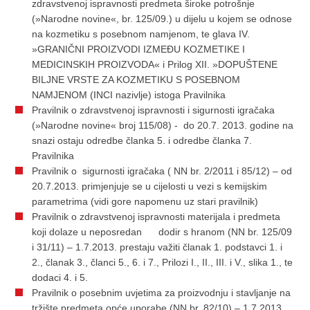
zdravstvenoj ispravnosti predmeta široke potrošnje
(»Narodne novine«, br.
125/09.) u dijelu u kojem se odnose
na kozmetiku s posebnom namjenom, te glava IV.
»GRANIČNI PROIZVODI IZMEĐU KOZMETIKE I
MEDICINSKIH PROIZVODA« i Prilog XII. »DOPUŠTENE
BILJNE VRSTE ZA KOZMETIKU S POSEBNOM
NAMJENOM (INCI nazivlje) istoga Pravilnika
Pravilnik o zdravstvenoj ispravnosti i sigurnosti igračaka
(»Narodne novine« broj
115/08) - do 20.7. 2013. godine na
snazi ostaju odredbe članka 5. i odredbe članka 7.
Pravilnika
Pravilnik o sigurnosti igračaka ( NN br.
2/2011 i
85/12) – od
20.7.2013. primjenjuje se u cijelosti u vezi s kemijskim
parametrima (vidi gore napomenu uz stari pravilnik)
Pravilnik o zdravstvenoj ispravnosti materijala i predmeta
koji dolaze u neposredan dodir s hranom (NN br.
125/09
i
31/11) – 1.7.2013. prestaju važiti članak 1. podstavci 1. i
2., članak 3., članci 5., 6. i 7., Prilozi I., II., III. i V., slika 1., te
dodaci 4. i 5.
Pravilnik o posebnim uvjetima za proizvodnju i stavljanje na
tržište predmeta opće uporabe (NN br.
82/10) – 1.7.2013.