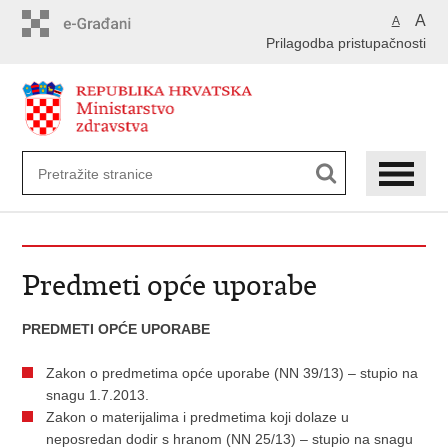
Preskoči
A
A
na
Prilagodba pristupačnosti
glavni
sadržaj
Predmeti opće uporabe
PREDMETI OPĆE UPORABE
Zakon o predmetima opće uporabe (NN
39/13) – stupio na
snagu 1.7.2013.
Zakon o materijalima i predmetima koji dolaze u
neposredan dodir s hranom (NN
25/13) – stupio na snagu