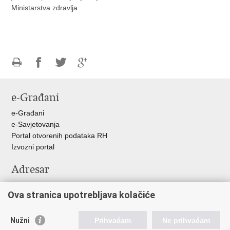
Ministarstva zdravlja.
Ispiši
Podijeli
Podijeli
Podijeli
stranicu
na
na
na
e-Građani
Facebooku
Twitteru
Google
+
e-Građani
e-Savjetovanja
Portal otvorenih podataka RH
Izvozni portal
Adresar
Središnji katalog službenih dokumenata RH
Ova stranica upotrebljava kolačiće
Adresar tijela javne vlasti
Adresar političkih stranaka u RH
Popis dužnosnika u RH
Nužni
Prihvaćam
Ne prihvaćam