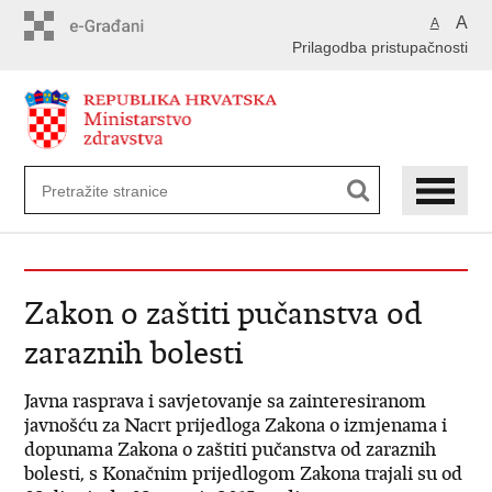
Preskoči
A
A
na
Prilagodba pristupačnosti
glavni
sadržaj
Zakon o zaštiti pučanstva od
zaraznih bolesti
Javna rasprava i savjetovanje sa zainteresiranom
javnošću za Nacrt prijedloga Zakona o izmjenama i
dopunama Zakona o zaštiti pučanstva od zaraznih
bolesti, s Konačnim prijedlogom Zakona trajali su od