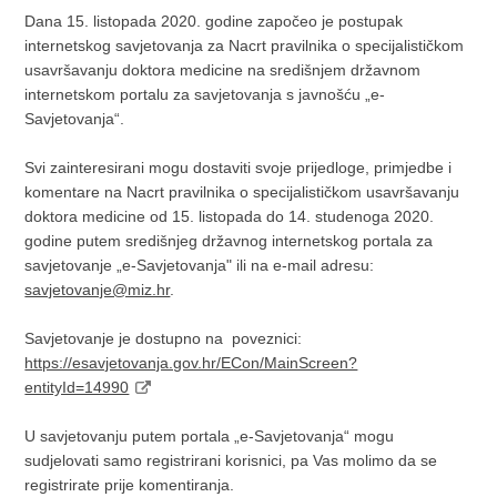
Dana 15. listopada 2020. godine započeo je postupak
internetskog savjetovanja za Nacrt pravilnika o specijalističkom
usavršavanju doktora medicine na središnjem državnom
internetskom portalu za savjetovanja s javnošću „e-
Savjetovanja“.
Svi zainteresirani mogu dostaviti svoje prijedloge, primjedbe i
komentare na Nacrt pravilnika o specijalističkom usavršavanju
doktora medicine od 15. listopada do 14. studenoga 2020.
godine putem središnjeg državnog internetskog portala za
savjetovanje „e-Savjetovanja" ili na e-mail adresu:
savjetovanje@miz.hr
.
Savjetovanje je dostupno na poveznici:
https://esavjetovanja.gov.hr/ECon/MainScreen?
entityId=14990
U savjetovanju putem portala „e-Savjetovanja“ mogu
sudjelovati samo registrirani korisnici, pa Vas molimo da se
registrirate prije komentiranja.