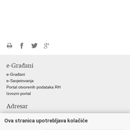
Ispiši
Podijeli
Podijeli
Podijeli
stranicu
na
na
na
e-Građani
Facebooku
Twitteru
Google
+
e-Građani
e-Savjetovanja
Portal otvorenih podataka RH
Izvozni portal
Adresar
Središnji katalog službenih dokumenata RH
Ova stranica upotrebljava kolačiće
Adresar tijela javne vlasti
Adresar političkih stranaka u RH