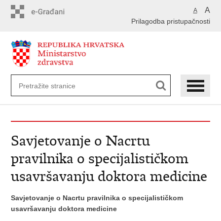
Preskoči
A
A
na
Prilagodba pristupačnosti
glavni
sadržaj
Savjetovanje o Nacrtu
pravilnika o specijalističkom
usavršavanju doktora medicine
Savjetovanje o Nacrtu pravilnika o specijalističkom
usavršavanju doktora medicine