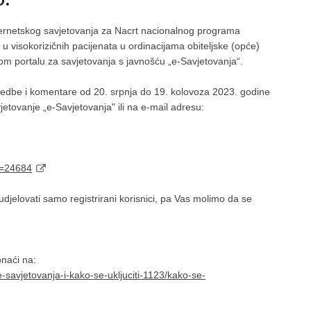
ernetskog savjetovanja za Nacrt nacionalnog programa
 u visokorizičnih pacijenata u ordinacijama obiteljske (opće)
m portalu za savjetovanja s javnošću „e-Savjetovanja“.
imjedbe i komentare od 20. srpnja do 19. kolovoza 2023. godine
etovanje „e-Savjetovanja" ili na e-mail adresu:
d=24684
jelovati samo registrirani korisnici, pa Vas molimo da se
onaći na:
e-savjetovanja-i-kako-se-ukljuciti-1123/kako-se-