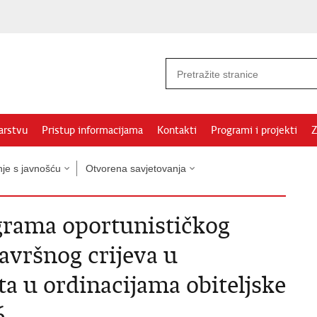
arstvu
Pristup informacijama
Kontakti
Programi i projekti
Z
nje s javnošću
Otvorena savjetovanja
grama oportunističkog
završnog crijeva u
ta u ordinacijama obiteljske
.