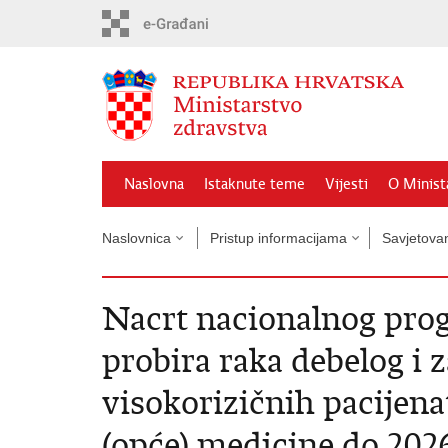
Preskoči
na
glavni
sadržaj
Naslovna
Istaknute teme
Vijesti
O Minist
Naslovnica
Pristup informacijama
Savjetova
Nacrt nacionalnog pro
probira raka debelog i 
visokorizičnih pacijena
(opće) medicine do 2026