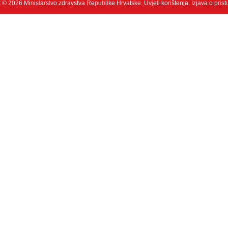
 © 2026 Ministarstvo zdravstva Republike Hrvatske.
Uvjeti korištenja
.
Izjava o pris