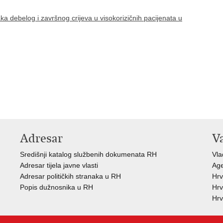
a debelog i završnog crijeva u visokorizičnih pacijenata u
Adresar
V
Središnji katalog službenih dokumenata RH
Vla
Adresar tijela javne vlasti
Age
Adresar političkih stranaka u RH
Hrv
Popis dužnosnika u RH
Hrv
Hrv