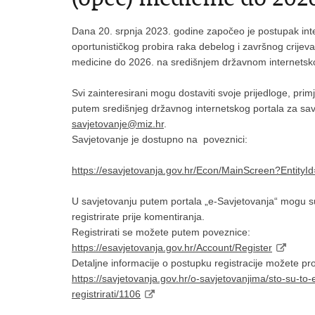
Dana 20. srpnja 2023. godine započeo je postupak int
oportunističkog probira raka debelog i završnog crijeva
medicine do 2026. na središnjem državnom internetsko
Svi zainteresirani mogu dostaviti svoje prijedloge, pr
putem središnjeg državnog internetskog portala za savj
savjetovanje@miz.hr
.
Savjetovanje je dostupno na poveznici:
https://esavjetovanja.gov.hr/Econ/MainScreen?EntityI
U savjetovanju putem portala „e-Savjetovanja“ mogu sud
registrirate prije komentiranja.
Registrirati se možete putem poveznice:
https://esavjetovanja.gov.hr/Account/Register
Detaljne informacije o postupku registracije možete pr
https://savjetovanja.gov.hr/o-savjetovanjima/sto-su-to-
registrirati/1106