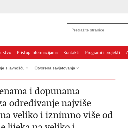
arstvu
Pristup informacijama
Kontakti
Programi i projekti
Z
nje s javnošću
Otvorena savjetovanja
mjenama i dopunama
za određivanje najviše
 na veliko i iznimno više od
e lijeka na veliko i