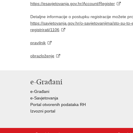
https://esavjetovanja.gov.hr/Account/Register
Detaljne informacije o postupku registracije možete pr
https://savjetovanja.gov.hr/o-savjetovanjima/sto-su-to-
registrirati/1106
pravilnik
obrazloženje
e-Građani
e-Građani
e-Savjetovanja
Portal otvorenih podataka RH
Izvozni portal