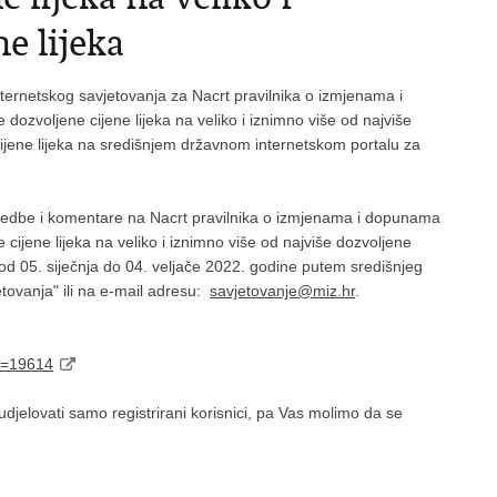
e lijeka
ternetskog savjetovanja za Nacrt pravilnika o izmjenama i
dozvoljene cijene lijeka na veliko i iznimno više od najviše
 cijene lijeka na središnjem državnom internetskom portalu za
imjedbe i komentare na Nacrt pravilnika o izmjenama i dopunama
 cijene lijeka na veliko i iznimno više od najviše dozvoljene
ka od 05. siječnja do 04. veljače 2022. godine putem središnjeg
tovanja" ili na e-mail adresu:
savjetovanje@miz.hr
.
Id=19614
jelovati samo registrirani korisnici, pa Vas molimo da se