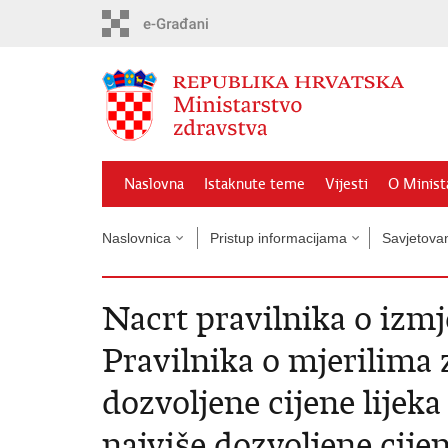
Preskoči
na
glavni
sadržaj
Naslovna
Istaknute teme
Vijesti
O Minist
Naslovnica
Pristup informacijama
Savjetova
Nacrt pravilnika o iz
Pravilnika o mjerilima 
dozvoljene cijene lijeka
najviše dozvoljene cijen