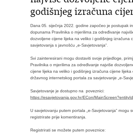
godišnjeg izračuna cijen
Dana 05. siječnja 2022. godine započeo je postupak in
dopunama Pravilnika o mjerilima za određivanje najviše 
dozvoljene cijene lijeka na veliko i godišnjeg izračuna
savjetovanja s javnošću „e-Savjetovanja“.
Svi zainteresirani mogu dostaviti svoje prijedloge, pr
Pravilnika o mjerilima za određivanje najviše dozvoljene
cijene lijeka na veliko i godišnjeg izračuna cijene lije
državnog internetskog portala za savjetovanje „e-Savje
Savjetovanje je dostupno na poveznici:
https://esavjetovanja.gov.hr/ECon/MainScreen?entity
U savjetovanju putem portala „e-Savjetovanja“ mogu sud
registrirate prije komentiranja.
Registrirati se možete putem poveznice: