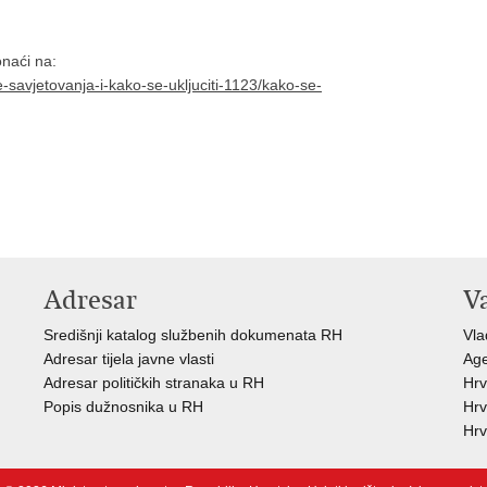
onaći na:
e-savjetovanja-i-kako-se-ukljuciti-1123/kako-se-
Adresar
V
Središnji katalog službenih dokumenata RH
Vla
Adresar tijela javne vlasti
Age
Adresar političkih stranaka u RH
Hrv
Popis dužnosnika u RH
Hrv
Hrv