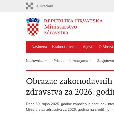
Preskoči
na
glavni
sadržaj
Naslovna
Istaknute teme
Vijesti
O Minist
Naslovnica
Pristup informacijama
Savjetova
Obrazac zakonodavnih 
zdravstva za 2026. god
Dana 30. rujna 2025. godine započeo je postupak inte
Ministarstva zdravstva za 2026. godinu na središnjem 