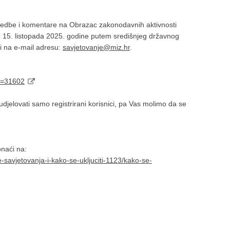
imjedbe i komentare na Obrazac zakonodavnih aktivnosti
o 15. listopada 2025. godine putem središnjeg državnog
li na e-mail adresu:
savjetovanje@miz.hr
.
Id=31602
jelovati samo registrirani korisnici, pa Vas molimo da se
ronaći na:
e-savjetovanja-i-kako-se-ukljuciti-1123/kako-se-