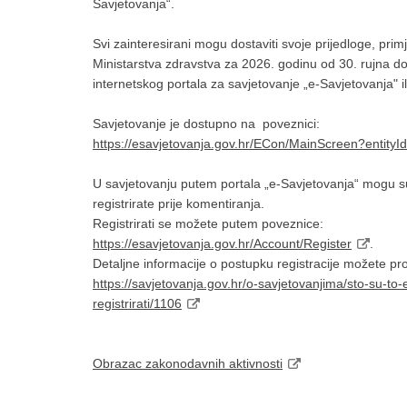
Savjetovanja“.
Svi zainteresirani mogu dostaviti svoje prijedloge, pr
Ministarstva zdravstva za 2026. godinu od 30. rujna d
internetskog portala za savjetovanje „e-Savjetovanja" i
Savjetovanje je dostupno na poveznici:
https://esavjetovanja.gov.hr/ECon/MainScreen?entity
U savjetovanju putem portala „e-Savjetovanja“ mogu sud
registrirate prije komentiranja.
Registrirati se možete putem poveznice:
https://esavjetovanja.gov.hr/Account/Register
.
Detaljne informacije o postupku registracije možete p
https://savjetovanja.gov.hr/o-savjetovanjima/sto-su-to-
registrirati/1106
Obrazac zakonodavnih aktivnosti