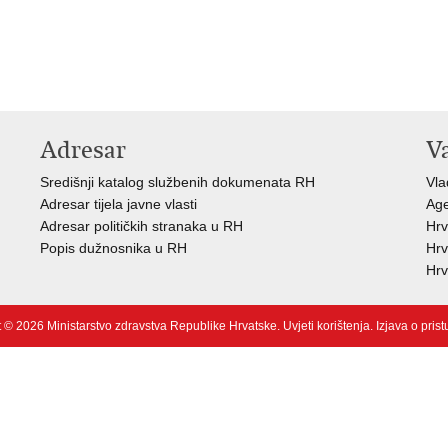
Adresar
V
Središnji katalog službenih dokumenata RH
Vla
Adresar tijela javne vlasti
Age
Adresar političkih stranaka u RH
Hrv
Popis dužnosnika u RH
Hrv
Hrv
 © 2026 Ministarstvo zdravstva Republike Hrvatske.
Uvjeti korištenja
.
Izjava o pris