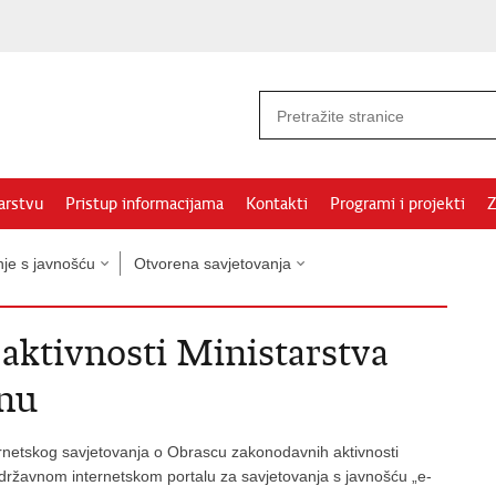
arstvu
Pristup informacijama
Kontakti
Programi i projekti
Z
nje s javnošću
Otvorena savjetovanja
aktivnosti Ministarstva
inu
rnetskog savjetovanja o Obrascu zakonodavnih aktivnosti
državnom internetskom portalu za savjetovanja s javnošću „e-