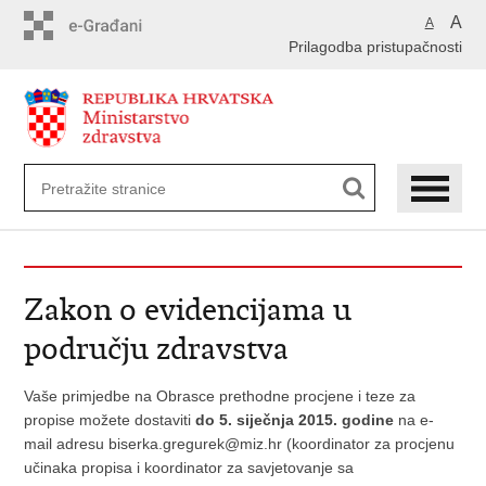
Preskoči
A
A
na
Prilagodba pristupačnosti
glavni
sadržaj
Zakon o evidencijama u
području zdravstva
Vaše primjedbe na Obrasce prethodne procjene i teze za
propise možete dostaviti
do 5. siječnja 2015. godine
na e-
mail adresu
biserka.gregurek@miz.hr (koordinator za procjenu
učinaka propisa i koordinator za savjetovanje sa