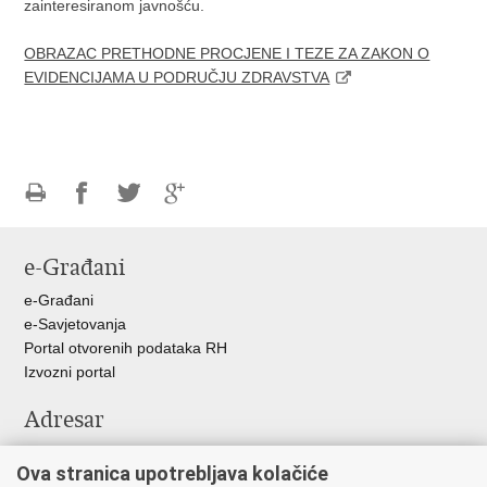
zainteresiranom javnošću.
OBRAZAC PRETHODNE PROCJENE I TEZE ZA ZAKON O
EVIDENCIJAMA U PODRUČJU ZDRAVSTVA
Ispiši
Podijeli
Podijeli
Podijeli
stranicu
na
na
na
e-Građani
Facebooku
Twitteru
Google
+
e-Građani
e-Savjetovanja
Portal otvorenih podataka RH
Izvozni portal
Adresar
Središnji katalog službenih dokumenata RH
Ova stranica upotrebljava kolačiće
Adresar tijela javne vlasti