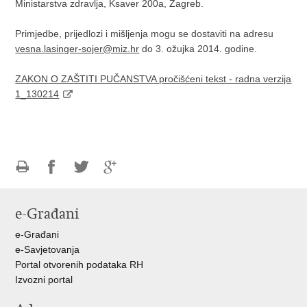
Ministarstva zdravlja, Ksaver 200a, Zagreb.
Primjedbe, prijedlozi i mišljenja mogu se dostaviti na adresu
vesna.lasinger-sojer@miz.hr
do 3. ožujka 2014. godine.
ZAKON O ZAŠTITI PUČANSTVA pročišćeni tekst - radna verzija
1_130214
Ispiši
Podijeli
Podijeli
Podijeli
stranicu
na
na
na
e-Građani
Facebooku
Twitteru
Google
+
e-Građani
e-Savjetovanja
Portal otvorenih podataka RH
Izvozni portal