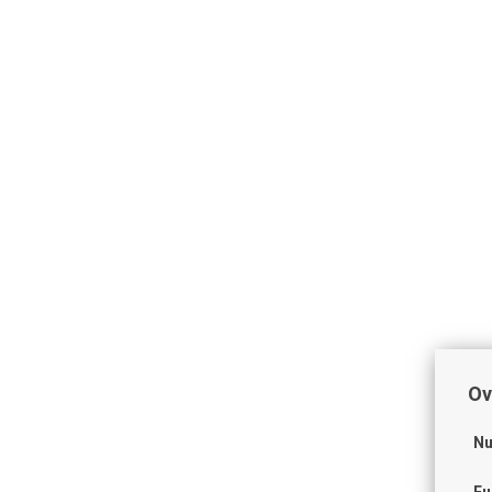
Ov
Nu
Fu