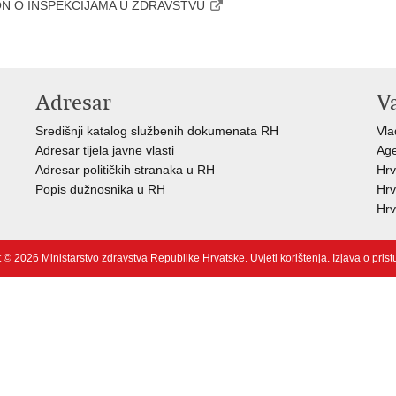
N O INSPEKCIJAMA U ZDRAVSTVU
Adresar
V
Središnji katalog službenih dokumenata RH
Vla
Adresar tijela javne vlasti
Age
Adresar političkih stranaka u RH
Hrv
Popis dužnosnika u RH
Hrv
Hrv
 © 2026 Ministarstvo zdravstva Republike Hrvatske.
Uvjeti korištenja
.
Izjava o pris