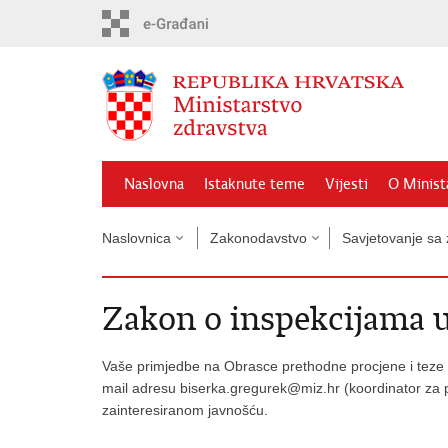
Preskoči
na
glavni
sadržaj
Naslovna
Istaknute teme
Vijesti
O Minist
Naslovnica
Zakonodavstvo
Savjetovanje sa
Zakon o inspekcijama 
Vaše primjedbe na Obrasce prethodne procjene i teze 
mail adresu
biserka.gregurek@miz.hr (koordinator za p
zainteresiranom javnošću.