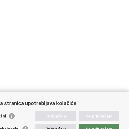
a stranica upotrebljava kolačiće
žni
Prihvaćam
Ne prihvaćam
nkcionalni
Prihvaćam
Ne prihvaćam