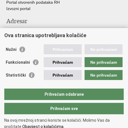
Portal otvorenih podataka RH
Izvozni portal
Adresar
Središnji katalog službenih dokumenata RH
Ova stranica upotrebljava kolačiće
Adresar tijela javne vlasti
Adresar političkih stranaka u RH
Popis dužnosnika u RH
Nužni
Prihvaćam
Ne prihvaćam
Važne poveznice
Funkcionalni
Prihvaćam
Ne prihvaćam
Vlada Republike Hrvatske
Statistički
Prihvaćam
Ne prihvaćam
Agencija za lijekove i medicinske proizvode
Hrvatski zavod za zdravstveno osiguranje
Hrvatski zavod za javno zdravstvo
Prihvaćam odabrane
Hrvatski zavod za hitnu medicinu
Prihvaćam sve
Povratak na vrh
Na ovoj mrežnoj stranci koriste se kolačići. Molimo Vas da
Copyright © 2026 Ministarstvo zdravstva Republike Hrvatske.
Uvjeti
pročitate
Obavijest o kolačićima.