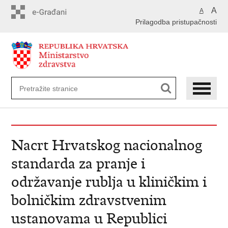
Preskoči
A
A
na
Prilagodba pristupačnosti
glavni
sadržaj
Nacrt Hrvatskog nacionalnog
standarda za pranje i
održavanje rublja u kliničkim i
bolničkim zdravstvenim
ustanovama u Republici