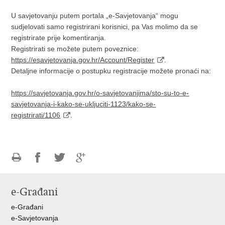
U savjetovanju putem portala „e-Savjetovanja“ mogu
sudjelovati samo registrirani korisnici, pa Vas molimo da se
registrirate prije komentiranja.
Registrirati se možete putem poveznice:
https://esavjetovanja.gov.hr/Account/Register
.
Detaljne informacije o postupku registracije možete pronaći na:
https://savjetovanja.gov.hr/o-savjetovanjima/sto-su-to-e-
savjetovanja-i-kako-se-ukljuciti-1123/kako-se-
registrirati/1106
.
Ispiši
Podijeli
Podijeli
Podijeli
stranicu
na
na
na
e-Građani
Facebooku
Twitteru
Google
+
e-Građani
e-Savjetovanja