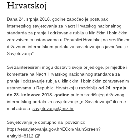
Hrvatskoj
Dana 24. srpnja 2018. godine započeo je postupak
internetskog savjetovanja za Nacrt Hrvatskog nacionalnog
standarda za pranje i održavanje rublja u kliničkim i bolničkim
zdravstvenim ustanovama u Republici Hrvatskoj na središnjem
državnom internetskom portalu za savjetovanja s javnošću „e-
Savjetovanja“.
Svi zainteresirani mogu dostaviti svoje prijedloge, primjedbe i
komentare na Nacrt Hrvatskog nacionalnog standarda za
pranje i održavanje rublja u kliničkim i bolničkim zdravstvenim
ustanovama u Republici Hrvatskoj u razdoblju
od 24. srpnja
do 23. kolovoza 2018. godine
putem središnjeg državnog
internetskog portala za savjetovanje „e-Savjetovanja" ili na e-
mail adresu:
savjetovanje@miz.hr
.
Savjetovanje je dostupno na poveznici:
https://esavjetovanja.gov.hr/ECon/MainScreen?
entityId=8112