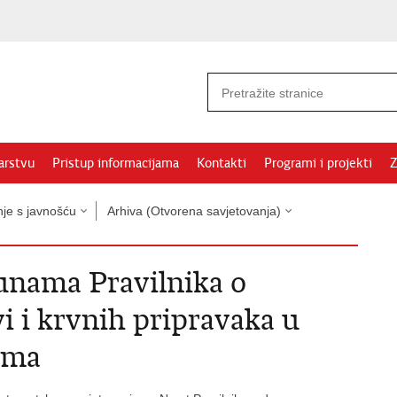
arstvu
Pristup informacijama
Kontakti
Programi i projekti
Z
nje s javnošću
Arhiva (Otvorena savjetovanja)
unama Pravilnika o
vi i krvnih pripravaka u
ama