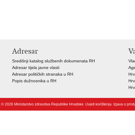
Adresar
V
Središnji katalog službenih dokumenata RH
Vla
Adresar tijela javne vlasti
Age
Adresar političkih stranaka u RH
Hrv
Popis dužnosnika u RH
Hrv
Hrv
 © 2026 Ministarstvo zdravstva Republike Hrvatske.
Uvjeti korištenja
.
Izjava o pris