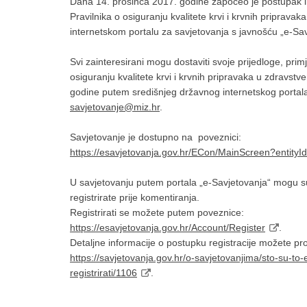
Dana 14. prosinca 2017. godine započeo je postupak i
Pravilnika o osiguranju kvalitete krvi i krvnih pripr
internetskom portalu za savjetovanja s javnošću „e-Sav
Svi zainteresirani mogu dostaviti svoje prijedloge, pr
osiguranju kvalitete krvi i krvnih pripravaka u zdravs
godine putem središnjeg državnog internetskog portala 
savjetovanje@miz.hr
.
Savjetovanje je dostupno na poveznici:
https://esavjetovanja.gov.hr/ECon/MainScreen?entity
U savjetovanju putem portala „e-Savjetovanja“ mogu sud
registrirate prije komentiranja.
Registrirati se možete putem poveznice:
https://esavjetovanja.gov.hr/Account/Register
.
Detaljne informacije o postupku registracije možete p
https://savjetovanja.gov.hr/o-savjetovanjima/sto-su-to-
registrirati/1106
.