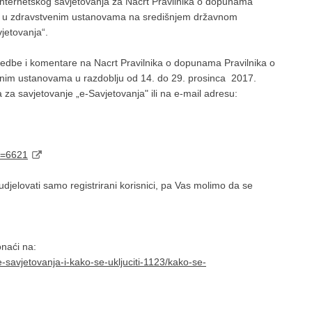
nternetskog savjetovanja za Nacrt Pravilnika o dopunama
avaka u zdravstvenim ustanovama na središnjem državnom
jetovanja“.
imjedbe i komentare na Nacrt Pravilnika o dopunama Pravilnika o
tvenim ustanovama u razdoblju od 14. do 29. prosinca 2017.
za savjetovanje „e-Savjetovanja" ili na e-mail adresu:
Id=6621
jelovati samo registrirani korisnici, pa Vas molimo da se
ronaći na:
e-savjetovanja-i-kako-se-ukljuciti-1123/kako-se-