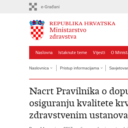
Preskoči
na
glavni
sadržaj
Naslovna
Istaknute teme
Vijesti
O Minist
Naslovnica
Pristup informacijama
Savjetova
Nacrt Pravilnika o dop
osiguranju kvalitete kr
zdravstvenim ustanov