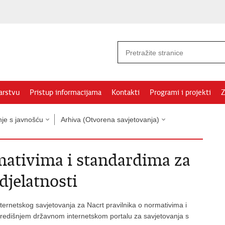
arstvu
Pristup informacijama
Kontakti
Programi i projekti
Z
nje s javnošću
Arhiva (Otvorena savjetovanja)
mativima i standardima za
djelatnosti
ternetskog savjetovanja za Nacrt pravilnika o normativima i
središnjem državnom internetskom portalu za savjetovanja s