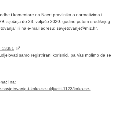
mjedbe i komentare na Nacrt pravilnika o normativima i
29. siječnja do 28. veljače 2020. godine putem središnjeg
tovanja" ili na e-mail adresu:
savjetovanje@miz.hr
.
d=13351
jelovati samo registrirani korisnici, pa Vas molimo da se
ronaći na:
e-savjetovanja-i-kako-se-ukljuciti-1123/kako-se-