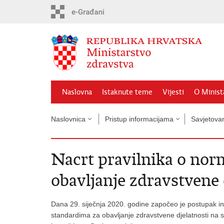
Preskoči
na
glavni
sadržaj
Naslovna
Istaknute teme
Vijesti
O Minist
Naslovnica
Pristup informacijama
Savjetova
Nacrt pravilnika o nor
obavljanje zdravstvene 
Dana 29. siječnja 2020. godine započeo je postupak in
standardima za obavljanje zdravstvene djelatnosti na 