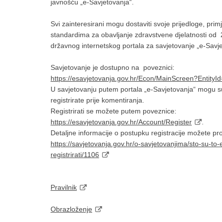
javnošću „e-Savjetovanja“.
Svi zainteresirani mogu dostaviti svoje prijedloge, pri
standardima za obavljanje zdravstvene djelatnosti od 
državnog internetskog portala za savjetovanje „e-Savje
Savjetovanje je dostupno na poveznici:
https://esavjetovanja.gov.hr/Econ/MainScreen?EntityI
U savjetovanju putem portala „e-Savjetovanja“ mogu sud
registrirate prije komentiranja.
Registrirati se možete putem poveznice:
https://esavjetovanja.gov.hr/Account/Register
.
Detaljne informacije o postupku registracije možete p
https://savjetovanja.gov.hr/o-savjetovanjima/sto-su-to-
registrirati/1106
Pravilnik
Obrazloženje