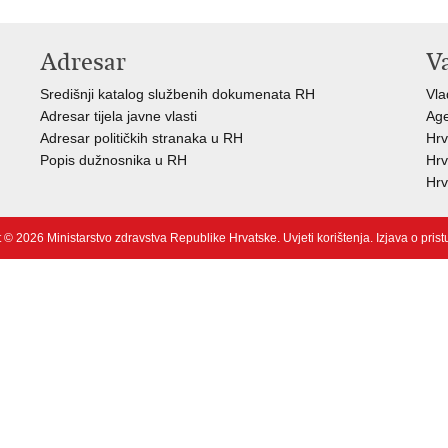
Adresar
V
Središnji katalog službenih dokumenata RH
Vla
Adresar tijela javne vlasti
Age
Adresar političkih stranaka u RH
Hrv
Popis dužnosnika u RH
Hrv
Hrv
 © 2026 Ministarstvo zdravstva Republike Hrvatske.
Uvjeti korištenja
.
Izjava o pris