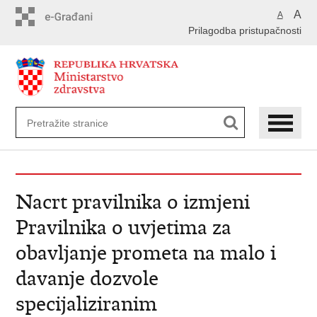
Preskoči
A
A
na
Prilagodba pristupačnosti
glavni
sadržaj
Nacrt pravilnika o izmjeni
Pravilnika o uvjetima za
obavljanje prometa na malo i
davanje dozvole
specijaliziranim