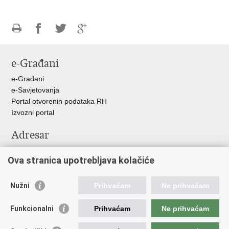
Ispiši
Podijeli
Podijeli
Podijeli
stranicu
na
na
na
e-Građani
Facebooku
Twitteru
Google
+
e-Građani
e-Savjetovanja
Portal otvorenih podataka RH
Izvozni portal
Adresar
Središnji katalog službenih dokumenata RH
Ova stranica upotrebljava kolačiće
Adresar tijela javne vlasti
Adresar političkih stranaka u RH
Popis dužnosnika u RH
Nužni
Prihvaćam
Ne prihvaćam
Važne poveznice
Funkcionalni
Prihvaćam
Ne prihvaćam
Vlada Republike Hrvatske