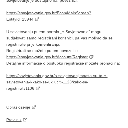
Savjetovanje je dostupno na poveznici:
https://esavjetovanja.gov.hr/Econ/MainScreen?
EntityId=15944
U savjetovanju putem portala „e-Savjetovanja“ mogu
sudjelovati samo registrirani korisnici, pa Vas molimo da se
registrirate prije komentiranja.
Registrirati se možete putem poveznice:
https://esavjetovanja.gov.hr/Account/Register
.
Detaljne informacije o postupku registracije možete pronaći na:
https://savjetovanja.gov.hr/o-savjetovanjima/sto-su-to-e-
savjetovanja-i-kako-se-ukljuciti-1123/kako-se-
registrirati/1106
Obrazloženje
Pravilnik