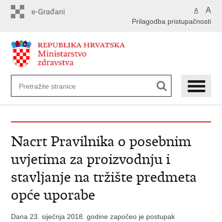
Preskoči
A
A
na
Prilagodba pristupačnosti
glavni
sadržaj
Nacrt Pravilnika o posebnim
uvjetima za proizvodnju i
stavljanje na tržište predmeta
opće uporabe
Dana 23. siječnja 2018. godine započeo je postupak