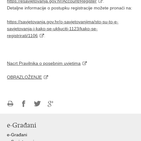
https://esavjetovanja.gov.hr/Account/Register
.
Detaljne informacije o postupku registracije možete pronaći na:
https://savjetovanja.gov.hr/o-savjetovanjima/sto-su-to-e-
savjetovanja-i-kako-se-ukljuciti-1123/kako-se-
registrirati/1106
.
Nacrt Pravilnika o posebnim uvjetima
OBRAZLOŽENJE
Ispiši
Podijeli
Podijeli
Podijeli
stranicu
na
na
na
e-Građani
Facebooku
Twitteru
Google
+
e-Građani