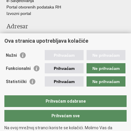
e-Savjetovanja
Portal otvorenih podataka RH
Izvozni portal
Adresar
Središnji katalog službenih dokumenata RH
Ova stranica upotrebljava kolačiće
Adresar tijela javne vlasti
Adresar političkih stranaka u RH
Popis dužnosnika u RH
Nužni
Prihvaćam
Ne prihvaćam
Važne poveznice
Funkcionalni
Prihvaćam
Ne prihvaćam
Vlada Republike Hrvatske
Statistički
Prihvaćam
Ne prihvaćam
Agencija za lijekove i medicinske proizvode
Hrvatski zavod za zdravstveno osiguranje
Hrvatski zavod za javno zdravstvo
Prihvaćam odabrane
Hrvatski zavod za hitnu medicinu
Prihvaćam sve
Povratak na vrh
Na ovoj mrežnoj stranci koriste se kolačići. Molimo Vas da