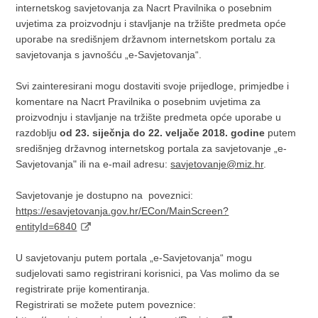
internetskog savjetovanja za Nacrt Pravilnika o posebnim
uvjetima za proizvodnju i stavljanje na tržište predmeta opće
uporabe na središnjem državnom internetskom portalu za
savjetovanja s javnošću „e-Savjetovanja“.
Svi zainteresirani mogu dostaviti svoje prijedloge, primjedbe i
komentare na Nacrt Pravilnika o posebnim uvjetima za
proizvodnju i stavljanje na tržište predmeta opće uporabe u
razdoblju
od 23. siječnja do 22. veljače 2018. godine
putem
središnjeg državnog internetskog portala za savjetovanje „e-
Savjetovanja" ili na e-mail adresu:
savjetovanje@miz.hr
.
Savjetovanje je dostupno na poveznici:
https://esavjetovanja.gov.hr/ECon/MainScreen?
entityId=6840
U savjetovanju putem portala „e-Savjetovanja“ mogu
sudjelovati samo registrirani korisnici, pa Vas molimo da se
registrirate prije komentiranja.
Registrirati se možete putem poveznice: