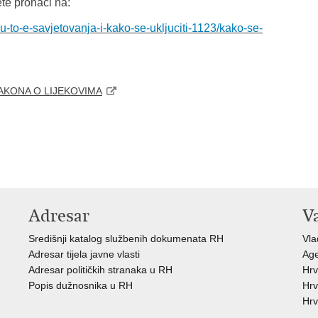
ete pronaći na:
u-to-e-
savjetovanja-i-kako-se-
ukljuciti-1123/kako-se-
AKONA O LIJEKOVIMA
Adresar
V
Središnji katalog službenih dokumenata RH
Vla
Adresar tijela javne vlasti
Age
Adresar političkih stranaka u RH
Hrv
Popis dužnosnika u RH
Hrv
Hrv