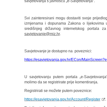
savjetovanja s javnošću „e-Savjetovanja“.
Svi zainteresirani mogu dostaviti svoje prijedl
izmjenama i dopunama Zakona o lijekovima u
središnjeg državnog internetskog portala za
savjetovanje@miz.hr
.
Savjetovanje je dostupno na poveznici:
https://esavjetovanja.gov.hr/
ECon/MainScreen?en
U savjetovanju putem portala „e-Savjetovanja“
molimo da se registrirate prije komentiranja.
Registrirati se možete putem poveznice:
https://esavjetovanja.gov.hr/
Account/Register
.