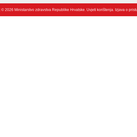
 © 2026 Ministarstvo zdravstva Republike Hrvatske.
Uvjeti korištenja
.
Izjava o pris