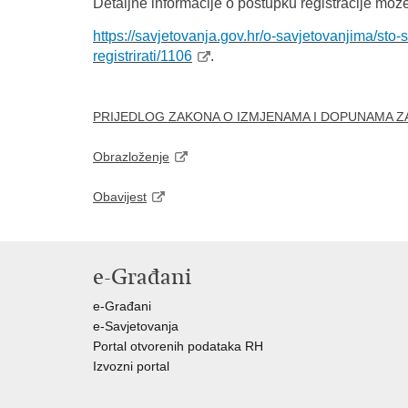
Detaljne informacije o postupku registracije mož
https://savjetovanja.gov.hr/o-
savjetovanjima/sto-s
registrirati/1106
.
PRIJEDLOG ZAKONA O IZMJENAMA I DOPUNAMA Z
Obrazloženje
Obavijest
e-Građani
e-Građani
e-Savjetovanja
Portal otvorenih podataka RH
Izvozni portal