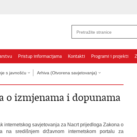
arstvu
Pristup informacijama
Kontakti
Programi i projekti
Z
nje s javnošću
Arhiva (Otvorena savjetovanja)
na o izmjenama i dopunama
k internetskog savjetovanja za Nacrt prijedloga Zakona o
 na središnjem državnom internetskom portalu za