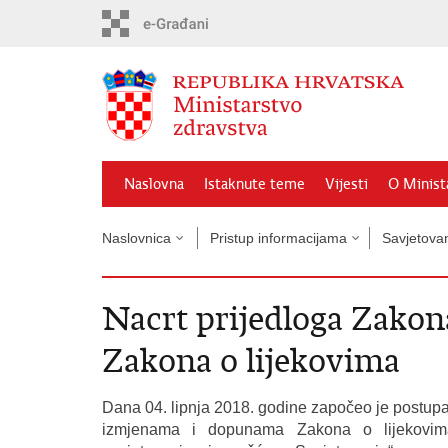
Preskoči
na
glavni
sadržaj
Naslovna
Istaknute teme
Vijesti
O Minist
Naslovnica
Pristup informacijama
Savjetova
Nacrt prijedloga Zako
Zakona o lijekovima
Dana 04. lipnja 2018. godine započeo je postupa
izmjenama i dopunama Zakona o lijekovima