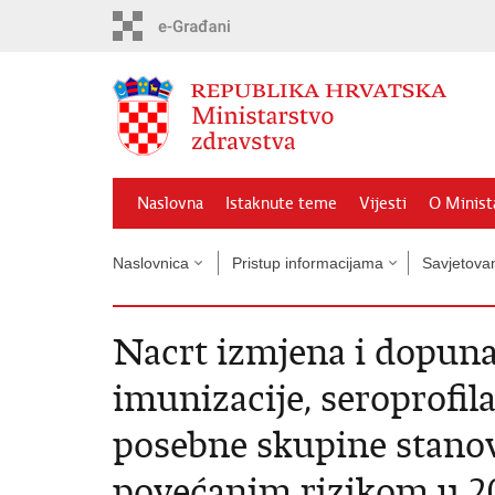
Preskoči
na
glavni
sadržaj
Naslovna
Istaknute teme
Vijesti
O Minist
Naslovnica
Pristup informacijama
Savjetova
Nacrt izmjena i dopun
imunizacije, seroprofil
posebne skupine stanov
povećanim rizikom u 20