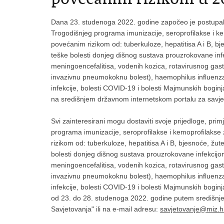
Dana 23. studenoga 2022. godine započeo je postupak 
Trogodišnjeg programa imunizacije, seroprofilakse i k
povećanim rizikom od: tuberkuloze, hepatitisa A i B, bj
teške bolesti donjeg dišnog sustava prouzrokovane infe
meningoencefalitisa, vodenih kozica, rotavirusnog gastro
invazivnu pneumokoknu bolest), haemophilus influenza
infekcije, bolesti COVID-19 i bolesti Majmunskih bogi
na središnjem državnom internetskom portalu za savje
Svi zainteresirani mogu dostaviti svoje prijedloge, pr
programa imunizacije, seroprofilakse i kemoprofilaks
rizikom od: tuberkuloze, hepatitisa A i B, bjesnoće, žut
bolesti donjeg dišnog sustava prouzrokovane infekcijom
meningoencefalitisa, vodenih kozica, rotavirusnog gastro
invazivnu pneumokoknu bolest), haemophilus influenza
infekcije, bolesti COVID-19 i bolesti Majmunskih bogi
od 23. do 28. studenoga 2022. godine putem središnjeg
Savjetovanja" ili na e-mail adresu:
savjetovanje@miz.h