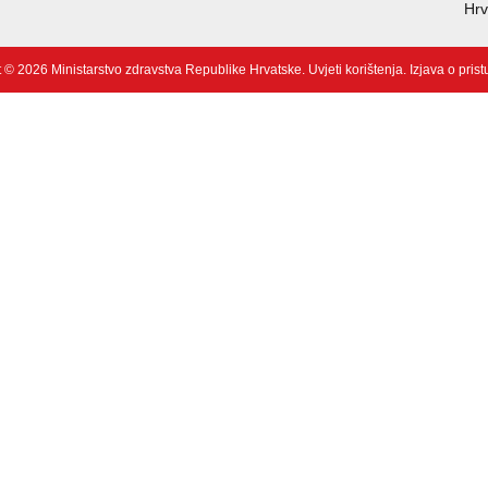
Hrv
 © 2026 Ministarstvo zdravstva Republike Hrvatske.
Uvjeti korištenja
.
Izjava o pris