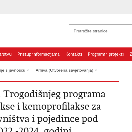
arstvu
Pristup informacijama
Kontakti
Programi i projekti
Z
nje s javnošću
Arhiva (Otvorena savjetovanja)
a Trogodišnjeg programa
akse i kemoprofilakse za
ništva i pojedince pod
22.-2024. godini