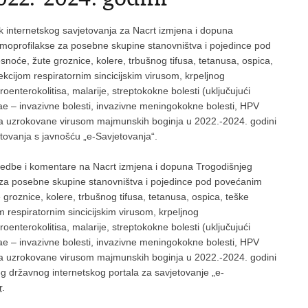
internetskog savjetovanja za Nacrt izmjena i dopuna
emoprofilakse za posebne skupine stanovništva i pojedince pod
esnoće, žute groznice, kolere, trbušnog tifusa, tetanusa, ospica,
kcijom respiratornim sincicijskim virusom, krpeljnog
enterokolitisa, malarije, streptokokne bolesti (uključujući
e – invazivne bolesti, invazivne meningokokne bolesti, HPV
nja uzrokovane virusom majmunskih boginja u 2022.-2024. godini
tovanja s javnošću „e-Savjetovanja“.
imjedbe i komentare na Nacrt izmjena i dopuna Trogodišnjeg
e za posebne skupine stanovništva i pojedince pod povećanim
e groznice, kolere, trbušnog tifusa, tetanusa, ospica, teške
 respiratornim sincicijskim virusom, krpeljnog
enterokolitisa, malarije, streptokokne bolesti (uključujući
e – invazivne bolesti, invazivne meningokokne bolesti, HPV
nja uzrokovane virusom majmunskih boginja u 2022.-2024. godini
 državnog internetskog portala za savjetovanje „e-
r
.