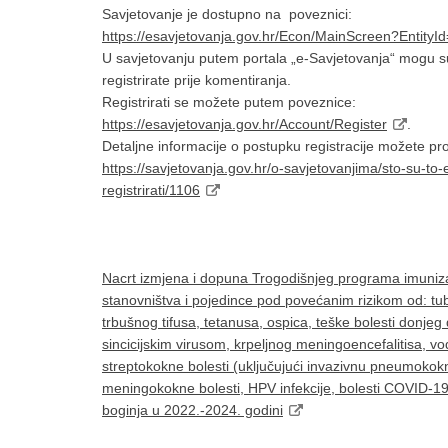
Savjetovanje je dostupno na poveznici:
https://esavjetovanja.gov.hr/Econ/MainScreen?EntityI
U savjetovanju putem portala „e-Savjetovanja“ mogu sud
registrirate prije komentiranja.
Registrirati se možete putem poveznice:
https://esavjetovanja.gov.hr/Account/Register
.
Detaljne informacije o postupku registracije možete p
https://savjetovanja.gov.hr/o-savjetovanjima/sto-su-to-
registrirati/1106
Nacrt izmjena i dopuna Trogodišnjeg programa imuniza
stanovništva i pojedince pod povećanim rizikom od: tube
trbušnog tifusa, tetanusa, ospica, teške bolesti donje
sincicijskim virusom, krpeljnog meningoencefalitisa, vo
streptokokne bolesti (uključujući invazivnu pneumokokn
meningokokne bolesti, HPV infekcije, bolesti COVID-1
boginja u 2022.-2024. godini