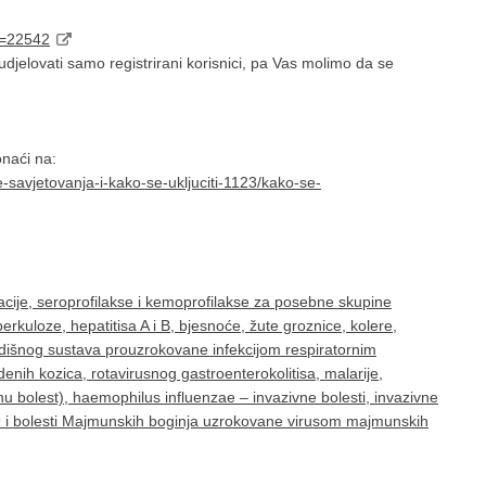
d=22542
jelovati samo registrirani korisnici, pa Vas molimo da se
ronaći na:
e-savjetovanja-i-kako-se-ukljuciti-1123/kako-se-
cije, seroprofilakse i kemoprofilakse za posebne skupine
rkuloze, hepatitisa A i B, bjesnoće, žute groznice, kolere,
g dišnog sustava prouzrokovane infekcijom respiratornim
denih kozica, rotavirusnog gastroenterokolitisa, malarije,
u bolest), haemophilus influenzae – invazivne bolesti, invazivne
9 i bolesti Majmunskih boginja uzrokovane virusom majmunskih