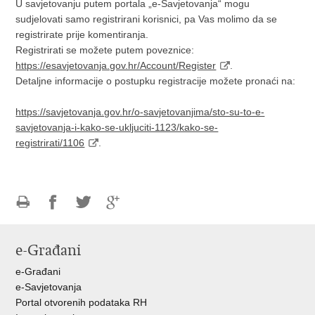
U savjetovanju putem portala „e-Savjetovanja“ mogu
sudjelovati samo registrirani korisnici, pa Vas molimo da se
registrirate prije komentiranja.
Registrirati se možete putem poveznice:
https://esavjetovanja.gov.hr/Account/Register
.
Detaljne informacije o postupku registracije možete pronaći na:
https://savjetovanja.gov.hr/o-savjetovanjima/sto-su-to-e-
savjetovanja-i-kako-se-ukljuciti-1123/kako-se-
registrirati/1106
.
Ispiši
Podijeli
Podijeli
Podijeli
stranicu
na
na
na
e-Građani
Facebooku
Twitteru
Google
+
e-Građani
e-Savjetovanja
Portal otvorenih podataka RH