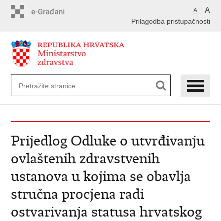
Preskoči
A
A
na
Prilagodba pristupačnosti
glavni
sadržaj
Prijedlog Odluke o utvrđivanju
ovlaštenih zdravstvenih
ustanova u kojima se obavlja
stručna procjena radi
ostvarivanja statusa hrvatskog