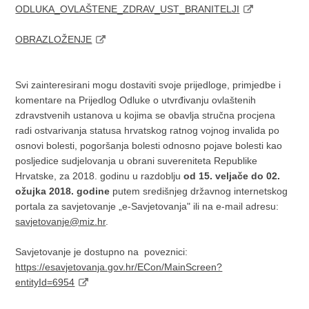
ODLUKA_OVLAŠTENE_ZDRAV_UST_BRANITELJI
OBRAZLOŽENJE
Svi zainteresirani mogu dostaviti svoje prijedloge, primjedbe i
komentare na Prijedlog Odluke o utvrđivanju ovlaštenih
zdravstvenih ustanova u kojima se obavlja stručna procjena
radi ostvarivanja statusa hrvatskog ratnog vojnog invalida po
osnovi bolesti, pogoršanja bolesti odnosno pojave bolesti kao
posljedice sudjelovanja u obrani suvereniteta Republike
Hrvatske, za 2018. godinu u razdoblju
od 15. veljače do 02.
ožujka 2018. godine
putem središnjeg državnog internetskog
portala za savjetovanje „e-Savjetovanja" ili na e-mail adresu:
savjetovanje@miz.hr
.
Savjetovanje je dostupno na poveznici:
https://esavjetovanja.gov.hr/ECon/MainScreen?
entityId=6954