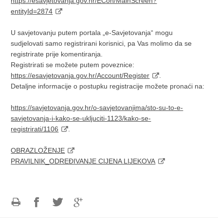
https://esavjetovanja.gov.hr/ECon/MainScreen?
entityId=2874
U savjetovanju putem portala „e-Savjetovanja“ mogu
sudjelovati samo registrirani korisnici, pa Vas molimo da se
registrirate prije komentiranja.
Registrirati se možete putem poveznice:
https://esavjetovanja.gov.hr/Account/Register
.
Detaljne informacije o postupku registracije možete pronaći na:
https://savjetovanja.gov.hr/o-savjetovanjima/sto-su-to-e-
savjetovanja-i-kako-se-ukljuciti-1123/kako-se-
registrirati/1106
.
OBRAZLOŽENJE
PRAVILNIK_ODREĐIVANJE CIJENA LIJEKOVA
Ispiši
Podijeli
Podijeli
Podijeli