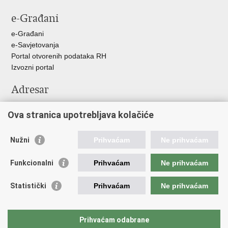
stranicu
na
na
na
e-Građani
Facebooku
Twitteru
Google
+
e-Građani
e-Savjetovanja
Portal otvorenih podataka RH
Izvozni portal
Adresar
Središnji katalog službenih dokumenata RH
Ova stranica upotrebljava kolačiće
Adresar tijela javne vlasti
Adresar političkih stranaka u RH
Popis dužnosnika u RH
Nužni
Prihvaćam
Ne prihvaćam
Važne poveznice
Funkcionalni
Prihvaćam
Ne prihvaćam
Vlada Republike Hrvatske
Statistički
Prihvaćam
Ne prihvaćam
Agencija za lijekove i medicinske proizvode
Hrvatski zavod za zdravstveno osiguranje
Hrvatski zavod za javno zdravstvo
Prihvaćam odabrane
Hrvatski zavod za hitnu medicinu