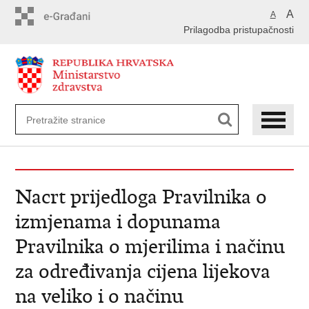
Preskoči
A
A
na
Prilagodba pristupačnosti
glavni
sadržaj
Nacrt prijedloga Pravilnika o
izmjenama i dopunama
Pravilnika o mjerilima i načinu
za određivanja cijena lijekova
na veliko i o načinu