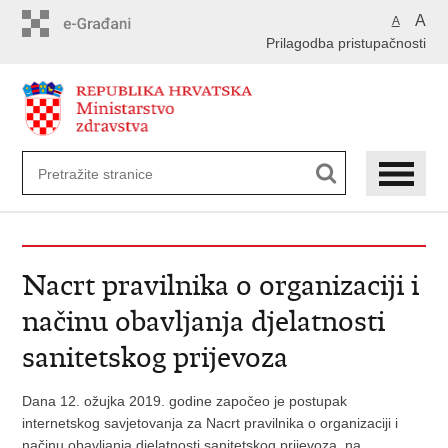
Preskoči
A
A
na
Prilagodba pristupačnosti
glavni
sadržaj
Nacrt pravilnika o organizaciji i
načinu obavljanja djelatnosti
sanitetskog prijevoza
Dana 12. ožujka 2019. godine započeo je postupak
internetskog savjetovanja za Nacrt pravilnika o organizaciji i
načinu obavljanja djelatnosti sanitetskog prijevoza, na