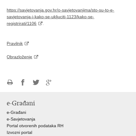
https://savjetovanja.gov.hr/o-savjetovanjima/sto-su-to-e-
savjetovanja-i-kako-se-ukljuciti-1123/kako-se-
registrirati/1106
.
Pravilnik
Obrazloženje
Ispiši
Podijeli
Podijeli
Podijeli
stranicu
na
na
na
e-Građani
Facebooku
Twitteru
Google
+
e-Građani
e-Savjetovanja
Portal otvorenih podataka RH
Izvozni portal