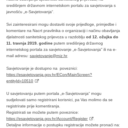
središnjem državnom internetskom portalu za savjetovanja s
javnošću „e-Savjetovanja“.
Svi zainteresirani mogu dostaviti svoje prijedloge, primjedbe i
komentare na Nacrt pravilnika o organizaciji i načinu obavljanja
djelatnosti sanitetskog prijevoza u razdoblju
od 12. ožujka do
11. travnja 2019. godine
putem središnjeg državnog
internetskog portala za savjetovanje „e-Savjetovanja" ili na e-
mail adresu:
savjetovanje@miz.hr
.
Savjetovanje je dostupno na poveznici:
https://esavjetovanja.gov.hr/ECon/MainScreen?
entityId=10510
U savjetovanju putem portala „e-Savjetovanja“ mogu
sudjelovati samo registrirani korisnici, pa Vas molimo da se
registrirate prije komentiranja.
Registrirati se možete putem poveznice:
https://esavjetovanja.gov.hr/Account/Register
.
Detaljne informacije o postupku registracije možete pronaći na: