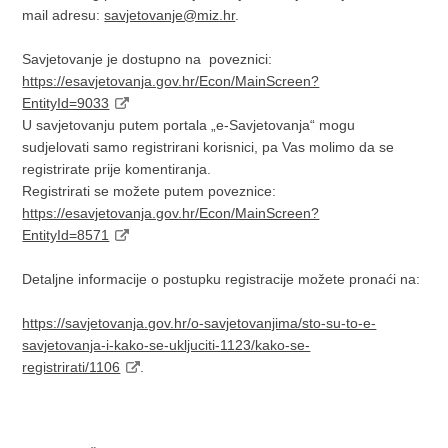
mail adresu:
savjetovanje@miz.hr
.
Savjetovanje je dostupno na poveznici:
https://esavjetovanja.gov.hr/Econ/MainScreen?
EntityId=9033
U savjetovanju putem portala „e-Savjetovanja“ mogu
sudjelovati samo registrirani korisnici, pa Vas molimo da se
registrirate prije komentiranja.
Registrirati se možete putem poveznice:
https://esavjetovanja.gov.hr/Econ/MainScreen?
EntityId=8571
Detaljne informacije o postupku registracije možete pronaći na:
https://savjetovanja.gov.hr/o-savjetovanjima/sto-su-to-e-
savjetovanja-i-kako-se-ukljuciti-1123/kako-se-
registrirati/1106
.