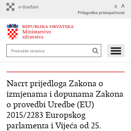
Preskoči
A
A
na
Prilagodba pristupačnosti
glavni
sadržaj
Nacrt prijedloga Zakona o
izmjenama i dopunama Zakona
o provedbi Uredbe (EU)
2015/2283 Europskog
parlamenta i Vijeća od 25.