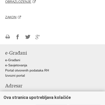
OBRAZLOŽENJE
ZAKON
Ispiši
Podijeli
Podijeli
Podijeli
stranicu
na
na
na
e-Građani
Facebooku
Twitteru
Google
+
e-Građani
e-Savjetovanja
Portal otvorenih podataka RH
Izvozni portal
Adresar
Središnji katalog službenih dokumenata RH
Ova stranica upotrebljava kolačiće
Adresar tijela javne vlasti
Adresar političkih stranaka u RH