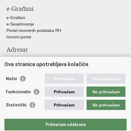
stranicu
na
na
na
e-Građani
Facebooku
Twitteru
Google
+
e-Građani
e-Savjetovanja
Portal otvorenih podataka RH
Izvozni portal
Adresar
Središnji katalog službenih dokumenata RH
Ova stranica upotrebljava kolačiće
Adresar tijela javne vlasti
Adresar političkih stranaka u RH
Popis dužnosnika u RH
Nužni
Prihvaćam
Ne prihvaćam
Važne poveznice
Funkcionalni
Prihvaćam
Ne prihvaćam
Vlada Republike Hrvatske
Statistički
Prihvaćam
Ne prihvaćam
Agencija za lijekove i medicinske proizvode
Hrvatski zavod za zdravstveno osiguranje
Hrvatski zavod za javno zdravstvo
Prihvaćam odabrane
Hrvatski zavod za hitnu medicinu