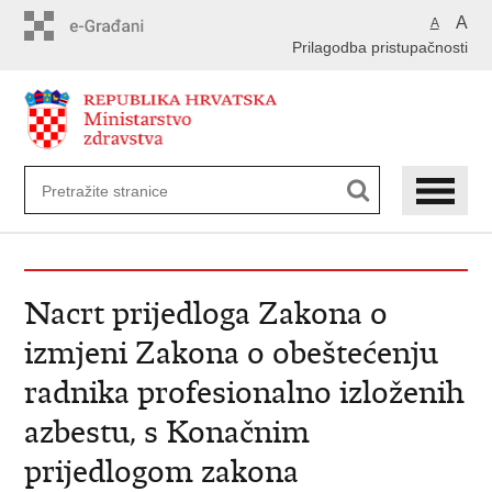
Preskoči
A
A
na
Prilagodba pristupačnosti
glavni
sadržaj
Nacrt prijedloga Zakona o
izmjeni Zakona o obeštećenju
radnika profesionalno izloženih
azbestu, s Konačnim
prijedlogom zakona