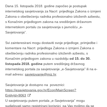
Dana 15. listopada 2018. godine započeo je postupak
internetskog savjetovanja za Nacrt prijedloga Zakona o izmjeni
Zakona o obeštećenju radnika profesionalno izloženih azbestu,
s Konačnim prijedlogom zakona na središnjem državnom
internetskom portalu za savjetovanja s javnošću „e-
Savjetovanja“.
Svi zainteresirani mogu dostaviti svoje prijedloge, primjedbe i
komentare na Nacrt prijedloga Zakona o izmjeni Zakona o
obeštećenju radnika profesionalno izloženih azbestu, s
Konačnim prijedlogom zakona u razdoblju
od 15. do 30.
listopada 2018. godine
putem središnjeg državnog
internetskog portala za savjetovanje „e-Savjetovanja" ili na e-
mail adresu:
savjetovanje@miz.hr
.
Savjetovanje je dostupno na poveznici:
https://esavjetovanja.gov.hr/Econ/MainScreen?
EntityId=9063
U savjetovanju putem portala „e-Savjetovanja“ mogu
sudjelovati samo registrirani korisnici, pa Vas molimo da se