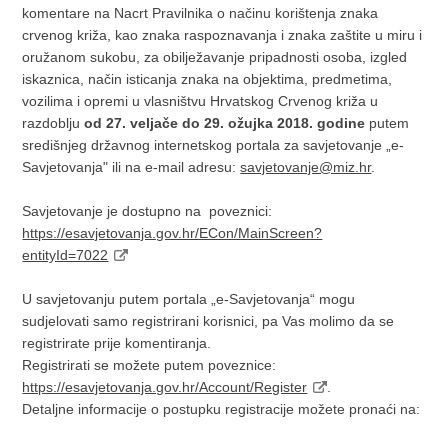
komentare na Nacrt Pravilnika o načinu korištenja znaka
crvenog križa, kao znaka raspoznavanja i znaka zaštite u miru i
oružanom sukobu, za obilježavanje pripadnosti osoba, izgled
iskaznica, način isticanja znaka na objektima, predmetima,
vozilima i opremi u vlasništvu Hrvatskog Crvenog križa u
razdoblju
od 27. veljače do 29. ožujka 2018. godine
putem
središnjeg državnog internetskog portala za savjetovanje „e-
Savjetovanja" ili na e-mail adresu:
savjetovanje@miz.hr
.
Savjetovanje je dostupno na poveznici:
https://esavjetovanja.gov.hr/ECon/MainScreen?
entityId=7022
U savjetovanju putem portala „e-Savjetovanja“ mogu
sudjelovati samo registrirani korisnici, pa Vas molimo da se
registrirate prije komentiranja.
Registrirati se možete putem poveznice:
https://esavjetovanja.gov.hr/Account/Register
.
Detaljne informacije o postupku registracije možete pronaći na: