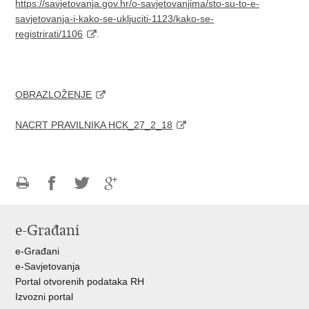
https://savjetovanja.gov.hr/o-savjetovanjima/sto-su-to-e-
savjetovanja-i-kako-se-ukljuciti-1123/kako-se-
registrirati/1106
.
OBRAZLOŽENJE
NACRT PRAVILNIKA HCK_27_2_18
Ispiši
Podijeli
Podijeli
Podijeli
stranicu
na
na
na
e-Građani
Facebooku
Twitteru
Google
+
e-Građani
e-Savjetovanja
Portal otvorenih podataka RH
Izvozni portal