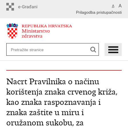
Preskoči
A
A
na
Prilagodba pristupačnosti
glavni
sadržaj
Nacrt Pravilnika o načinu
korištenja znaka crvenog križa,
kao znaka raspoznavanja i
znaka zaštite u miru i
oružanom sukobu, za